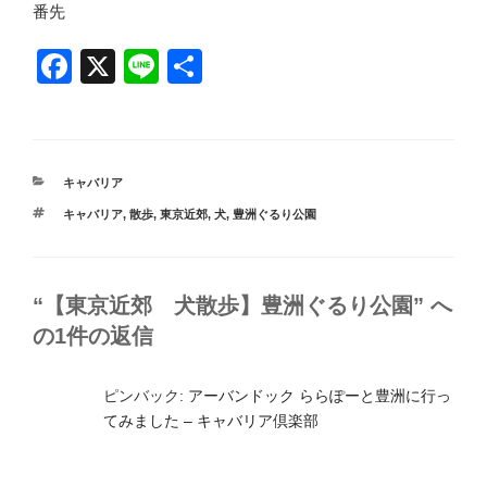
番先
F
X
Li
共
a
n
有
c
e
e
カ
キャバリア
b
テ
タ
キャバリア
,
散歩
,
東京近郊
,
犬
,
豊洲ぐるり公園
ゴ
o
グ
リ
ー
o
k
“【東京近郊 犬散歩】豊洲ぐるり公園” へ
の1件の返信
ピンバック:
アーバンドック ららぽーと豊洲に行っ
てみました – キャバリア倶楽部