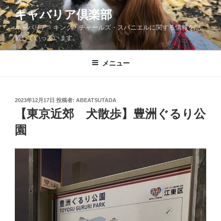
コ
キャバリア倶楽部
ン
キャバリア・キング・チャールズ・スパニエルに関する情報を記
テ
載していっています。
ン
ツ
メニュー
へ
ス
キ
ッ
投
2023年12月17日
投稿者:
ABEATSUTADA
稿
【東京近郊 犬散歩】豊洲ぐるり公
プ
日:
園