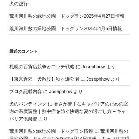
犬の跛行
荒川河川敷の緑地公園 ドッグラン2025年4月27日情報
荒川河川敷の緑地公園 ドッグラン2025年4月5日情報
最近のコメント
札幌の百貨店競争とニッチ戦略
に
Josephhow
より
【東京近郊 犬散歩】秋ヶ瀬公園
に
Josephhow
より
ブログ記載内容
に
Josephhow
より
犬のパンティング
に
暑さが苦手なキャバリアのための室
内の温度調整｜熱中症を防ぐ快適な夏の過ごし方 – キャ
バリア倶楽部
より
荒川河川敷の緑地公園 ドッグラン情報
に
荒川河川敷の
緑地公園 ドッグラン2025年5月14日情報 – キャバリア倶