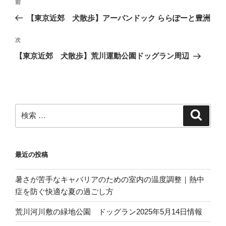
過
前
稿
去
【東京近郊 犬散歩】アーバンドック ららぽーと豊洲
ナ
の
ビ
投
次
次
稿
ゲ
の
【東京近郊 犬散歩】荒川運動公園ドッグラン周辺
投
ー
稿
シ
ョ
ン
検
検
索
索:
最近の投稿
暑さが苦手なキャバリアのための室内の温度調整｜熱中
症を防ぐ快適な夏の過ごし方
荒川河川敷の緑地公園 ドッグラン2025年5月14日情報