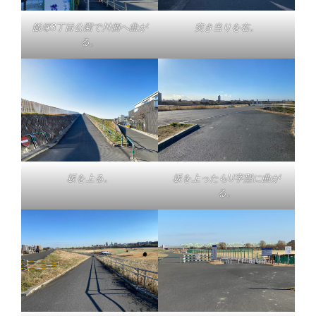
飯塚3丁目公園で川側へ曲が
突き当りを右。
る。
坂を上る。
坂を上ったらU字型に曲が
る。