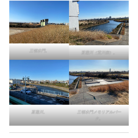
三領水門。
菖蒲川（荒川側）。
菖蒲川。
三領水門メモリアルパー
ク。