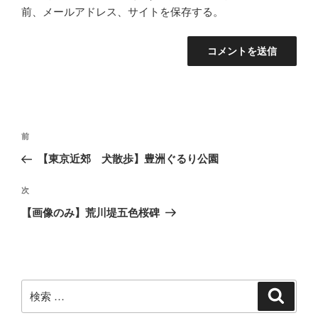
前、メールアドレス、サイトを保存する。
投
過
前
稿
去
【東京近郊 犬散歩】豊洲ぐるり公園
ナ
の
ビ
投
次
次
稿
ゲ
の
【画像のみ】荒川堤五色桜碑
投
ー
稿
シ
ョ
ン
検
検
索
索: