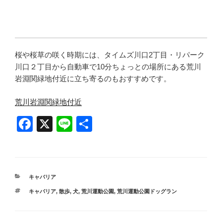
桜や桜草の咲く時期には、タイムズ川口2丁目・リパーク
川口２丁目から自動車で10分ちょっとの場所にある荒川
岩淵関緑地付近に立ち寄るのもおすすめです。
荒川岩淵関緑地付近
F
X
Li
共
a
n
有
c
e
e
カ
キャバリア
b
テ
タ
キャバリア
,
散歩
,
犬
,
荒川運動公園
,
荒川運動公園ドッグラン
ゴ
o
グ
リ
ー
o