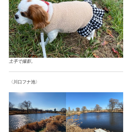
土手で撮影。
〈川口フナ池〉