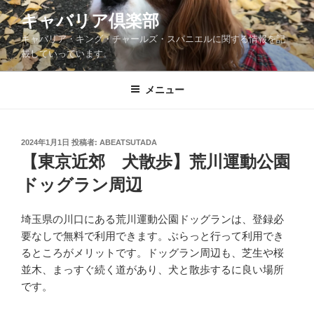
コ
キャバリア倶楽部
ン
キャバリア・キング・チャールズ・スパニエルに関する情報を記
テ
載していっています。
ン
ツ
メニュー
へ
ス
キ
ッ
投
2024年1月1日
投稿者:
ABEATSUTADA
稿
【東京近郊 犬散歩】荒川運動公園
プ
日:
ドッグラン周辺
埼玉県の川口にある荒川運動公園ドッグランは、登録必
要なしで無料で利用できます。ぶらっと行って利用でき
るところがメリットです。ドッグラン周辺も、芝生や桜
並木、まっすぐ続く道があり、犬と散歩するに良い場所
です。