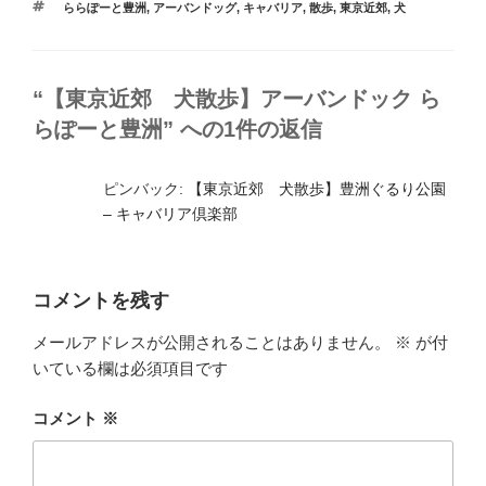
タ
ららぽーと豊洲
,
アーバンドッグ
,
キャバリア
,
散歩
,
東京近郊
,
犬
ゴ
o
グ
リ
ー
o
k
“【東京近郊 犬散歩】アーバンドック ら
らぽーと豊洲” への1件の返信
ピンバック:
【東京近郊 犬散歩】豊洲ぐるり公園
– キャバリア倶楽部
コメントを残す
メールアドレスが公開されることはありません。
※
が付
いている欄は必須項目です
コメント
※