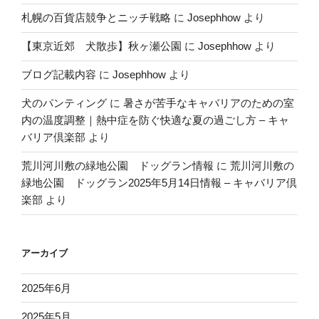
札幌の百貨店競争とニッチ戦略
に
Josephhow
より
【東京近郊 犬散歩】秋ヶ瀬公園
に
Josephhow
より
ブログ記載内容
に
Josephhow
より
犬のパンティング
に
暑さが苦手なキャバリアのための室
内の温度調整｜熱中症を防ぐ快適な夏の過ごし方 – キャ
バリア倶楽部
より
荒川河川敷の緑地公園 ドッグラン情報
に
荒川河川敷の
緑地公園 ドッグラン2025年5月14日情報 – キャバリア倶
楽部
より
アーカイブ
2025年6月
2025年5月