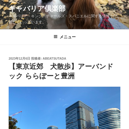
コ
キャバリア倶楽部
ン
キャバリア・キング・チャールズ・スパニエルに関する情報を記
テ
載していっています。
ン
ツ
メニュー
へ
ス
キ
ッ
投
2023年12月6日
投稿者:
ABEATSUTADA
稿
【東京近郊 犬散歩】アーバンド
プ
日:
ック ららぽーと豊洲