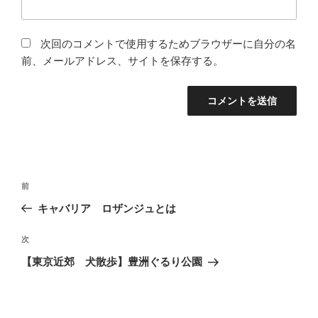
次回のコメントで使用するためブラウザーに自分の名
前、メールアドレス、サイトを保存する。
投
過
前
稿
去
キャバリア ロザンジュとは
ナ
の
ビ
投
次
次
稿
ゲ
の
【東京近郊 犬散歩】豊洲ぐるり公園
投
ー
稿
シ
ョ