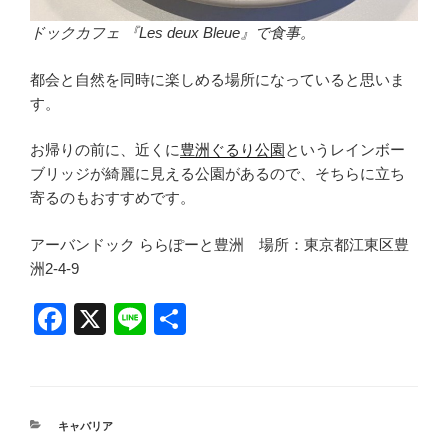
ドックカフェ 『Les deux Bleue』で食事。
都会と自然を同時に楽しめる場所になっていると思いま
す。
お帰りの前に、近くに
豊洲ぐるり公園
というレインボー
ブリッジが綺麗に見える公園があるので、そちらに立ち
寄るのもおすすめです。
アーバンドック ららぽーと豊洲 場所：東京都江東区豊
洲2-4-9
F
X
Li
共
a
n
有
c
e
e
カ
キャバリア
b
テ