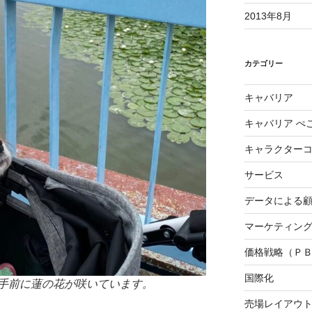
2013年8月
カテゴリー
キャバリア
キャバリア ぺ
キャラクター
サービス
データによる
マーケティング3
価格戦略（Ｐ
国際化
手前に蓮の花が咲いています。
売場レイアウ