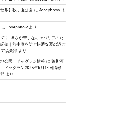
犬散歩】秋ヶ瀬公園
に
Josephhow
よ
容
に
Josephhow
より
ング
に
暑さが苦手なキャバリアのた
度調整｜熱中症を防ぐ快適な夏の過ご
リア倶楽部
より
緑地公園 ドッグラン情報
に
荒川河
ドッグラン2025年5月14日情報 –
楽部
より