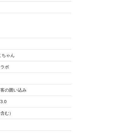
こちゃん
コラボ
顧客の囲い込み
.0
Ｂ含む）
ト