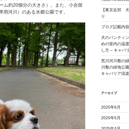
京ドーム約20個分の大きさ）。また、小合留
【東京近郊 
準用河川）のある水郷公園です。
り
ブログ記載内
犬のパンティ
めの室内の温
し方 – キャバ
荒川河川敷の
川敷の緑地公園 
キャバリア倶
アーカイブ
2025年6月
2025年5月
2025年4月