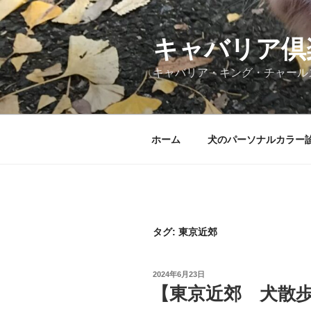
コ
ン
テ
キャバリア倶
ン
キャバリア・キング・チャール
ツ
へ
ス
キ
ホーム
犬のパーソナルカラー
ッ
プ
タグ:
東京近郊
投
2024年6月23日
稿
【東京近郊 犬散
日: