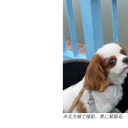
水元大橋で撮影。奥に紫陽花、