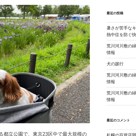
最近の投稿
暑さが苦手な
熱中症を防ぐ
荒川河川敷の緑
情報
犬の跛行
荒川河川敷の緑
情報
荒川河川敷の緑
情報
最近のコメント
る都立公園で、東京23区中で最大規模の
札幌の百貨店