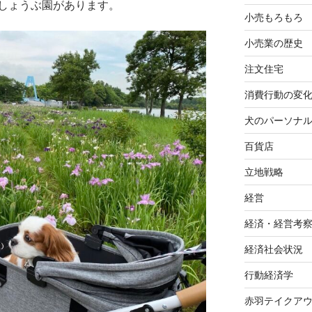
しょうぶ園があります。
小売もろもろ
小売業の歴史
注文住宅
消費行動の変
犬のパーソナ
百貨店
立地戦略
経営
経済・経営考
経済社会状況
行動経済学
赤羽テイクア