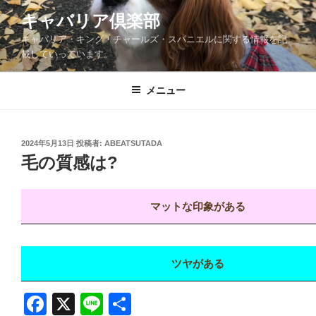
コ
キャバリア倶楽部
ン
キャバリア・キング・チャールズ・スパニエルに関する情報を記
テ
載していっています。
ン
ツ
メニュー
へ
ス
キ
ッ
投
2024年5月13日
投稿者:
ABEATSUTADA
稿
毛の質感は?
プ
日:
マットな印象がある
ツヤがある
F
X
Li
共