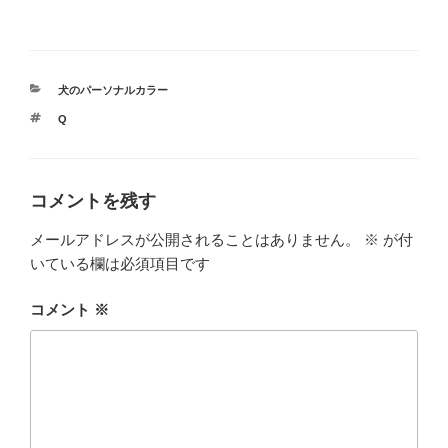
a
n
有
c
e
e
カ
犬のパーソナルカラー
b
テ
タ
Q
ゴ
o
グ
リ
ー
o
k
コメントを残す
メールアドレスが公開されることはありません。
※
が付
いている欄は必須項目です
コメント
※