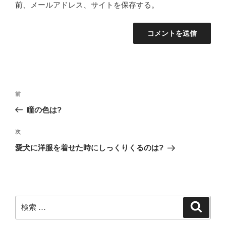
前、メールアドレス、サイトを保存する。
投
過
前
稿
去
瞳の色は?
ナ
の
ビ
投
次
次
稿
ゲ
の
愛犬に洋服を着せた時にしっくりくるのは?
投
ー
稿
シ
ョ
ン
検
検
索
索: