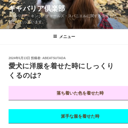
コ
キャバリア倶楽部
ン
キャバリア・キング・チャールズ・スパニエルに関する情報を記
テ
載していっています。
ン
ツ
メニュー
へ
ス
キ
ッ
投
2024年5月13日
投稿者:
ABEATSUTADA
稿
愛犬に洋服を着せた時にしっくり
プ
日:
くるのは?
落ち着いた色を着せた時
派手な服を着せた時