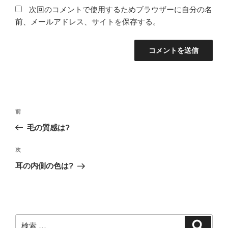
次回のコメントで使用するためブラウザーに自分の名
前、メールアドレス、サイトを保存する。
投
過
前
稿
去
毛の質感は?
ナ
の
ビ
投
次
次
稿
ゲ
の
耳の内側の色は?
投
ー
稿
シ
ョ
ン
検
検