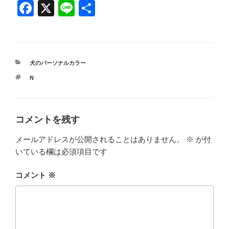
F
X
Li
共
a
n
有
c
e
e
カ
犬のパーソナルカラー
b
テ
タ
N
ゴ
o
グ
リ
ー
o
k
コメントを残す
メールアドレスが公開されることはありません。
※
が付
いている欄は必須項目です
コメント
※