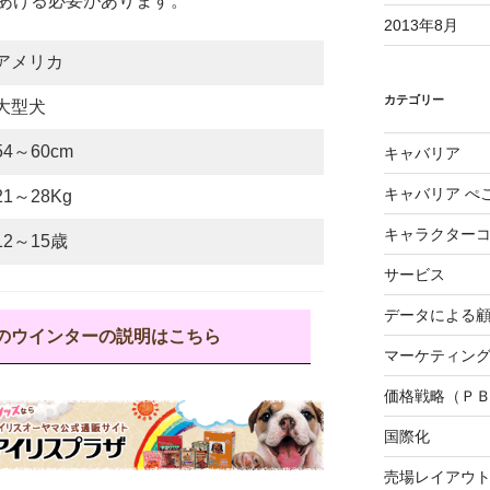
あげる必要があります。
2013年8月
アメリカ
カテゴリー
大型犬
54～60cm
キャバリア
キャバリア ぺ
21～28Kg
キャラクター
12～15歳
サービス
データによる
のウインターの説明はこちら
マーケティング3
価格戦略（Ｐ
国際化
売場レイアウ