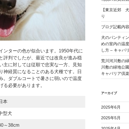
【東京近郊 
り
ブログ記載内
犬のパンティ
めの室内の温
し方 – キャバ
ンターの色が似合います。1950年代に
と評判でしたが、最近では改良が進み穏
荒川河川敷の
い主に対しては従順で忠実な一方、見知
川敷の緑地公園 
り神経質になることのある犬種です。日
キャバリア倶
み。ダブルコートで暑さに弱いので温度
げる必要があります。
アーカイブ
日本
2025年6月
中型犬
2025年5月
30～38cm
2025年4月