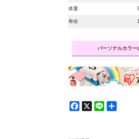
体重
寿命
パーソナルカラー
F
X
Li
共
a
n
有
c
e
e