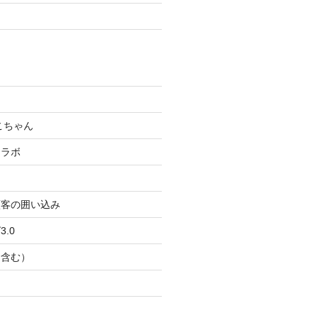
こちゃん
コラボ
顧客の囲い込み
.0
Ｂ含む）
ト