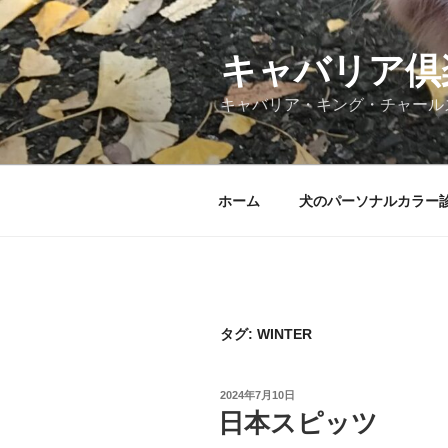
コ
ン
テ
キャバリア倶
ン
キャバリア・キング・チャール
ツ
へ
ス
キ
ホーム
犬のパーソナルカラー
ッ
プ
タグ:
WINTER
投
2024年7月10日
稿
日本スピッツ
日: