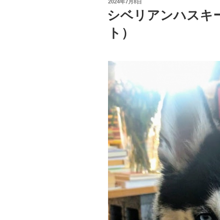
投
2024年7月8日
b
稿
シベリアンハスキ
日:
o
ト）
o
k