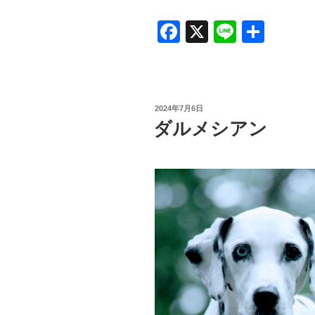
F
X
Li
共
a
n
有
c
e
e
投
2024年7月6日
b
稿
ダルメシアン
日:
o
o
k