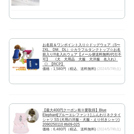
お名前＆ワンポイント入り☆ドッグウェア（S〜
2XL、DM、DL）☆カラフルタンクトップ☆お名
前入り!!!名入れウェア【メール便送料無料/代引不
可】 《犬 犬用品 犬服 犬洋服 名入れ》
《》【RCP】
価格：1,580円（税込、送料無料)
(2024/5/7時点)
【最大400円クーポン有※要取得】Blue
Elephant[ブルーエレファント] ふんわりネクタイ
シャツ SS (犬用の洋服・犬服・えり付きシャツ)
2090250110 #b09-025
価格：6,480円（税込、送料無料)
(2024/5/7時点)