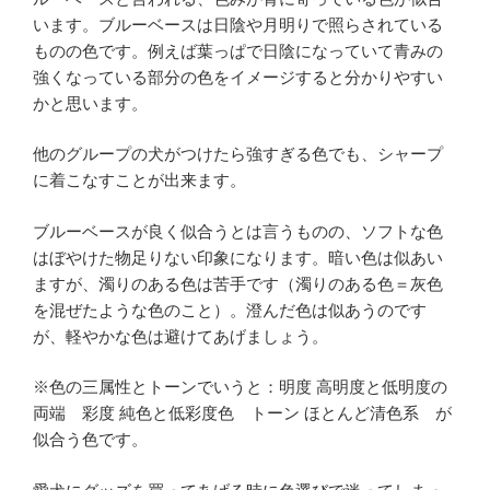
います。ブルーベースは日陰や月明りで照らされている
ものの色です。例えば葉っぱで日陰になっていて青みの
強くなっている部分の色をイメージすると分かりやすい
かと思います。
他のグループの犬がつけたら強すぎる色でも、シャープ
に着こなすことが出来ます。
ブルーベースが良く似合うとは言うものの、ソフトな色
はぼやけた物足りない印象になります。暗い色は似あい
ますが、濁りのある色は苦手です（濁りのある色＝灰色
を混ぜたような色のこと）。澄んだ色は似あうのです
が、軽やかな色は避けてあげましょう。
※色の三属性とトーンでいうと：明度 高明度と低明度の
両端 彩度 純色と低彩度色 トーン ほとんど清色系 が
似合う色です。