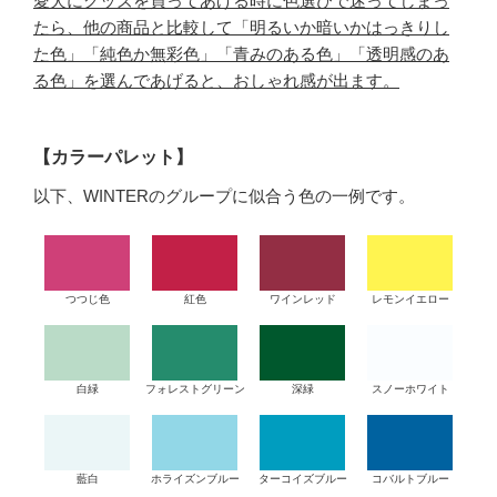
愛犬にグッズを買ってあげる時に色選びで迷ってしまっ
たら、他の商品と比較して「明るいか暗いかはっきりし
た色」「純色か無彩色」「青みのある色」「透明感のあ
る色」を選んであげると、おしゃれ感が出ます。
【カラーパレット】
以下、WINTERのグループに似合う色の一例です。
つつじ色
紅色
ワインレッド
レモンイエロー
白緑
フォレストグリーン
深緑
スノーホワイト
藍白
ホライズンブルー
ターコイズブルー
コバルトブルー