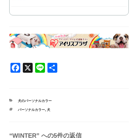
F
X
Li
共
a
n
有
c
e
e
カ
犬のパーソナルカラー
b
テ
タ
パーソナルカラー
,
犬
ゴ
o
グ
リ
ー
o
k
“WINTER” への5件の返信