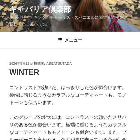
コ
キャバリア倶楽部
ン
キャバリア・キング・チャールズ・スパニエルに関する情報を記
テ
載していっています。
ン
ツ
メニュー
へ
ス
キ
ッ
投
2024年5月13日
投稿者:
ABEATSUTADA
稿
WINTER
プ
日:
コントラストの効いた、はっきりした色が似合います。
極端に感じるようなカラフルなコーディネートも、モノ
トーンも似合います。
このグループの愛犬には、コントラストの効いたメリハ
リのある色が似合います。極端に感じるようなカラフル
なコーディネートもモノトーンも似合います。また、ブ
ルーベースと言われる、色みが青に寄っている色が似合