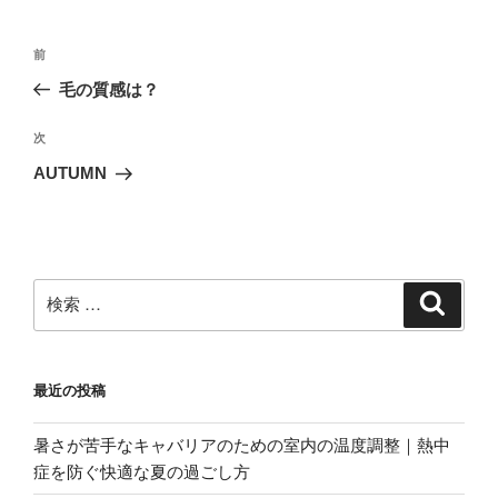
投
過
前
稿
去
毛の質感は？
ナ
の
ビ
投
次
次
稿
ゲ
の
AUTUMN
投
ー
稿
シ
ョ
ン
検
検
索
索:
最近の投稿
暑さが苦手なキャバリアのための室内の温度調整｜熱中
症を防ぐ快適な夏の過ごし方