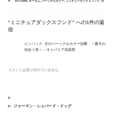
タ
AUTUMN
,
オータム
,
パーソナルカラー
,
ミニチュアダックスフンド
,
犬
ゴ
o
グ
リ
ー
o
k
“ミニチュアダックスフンド” への1件の返
信
ピンバック:
犬のパーソナルカラー診断 ～愛犬の
似合う色～ – キャバリア倶楽部
コメントは受け付けていません。
投
過
前
稿
去
ジャーマン・シェパード・ドッグ
ナ
の