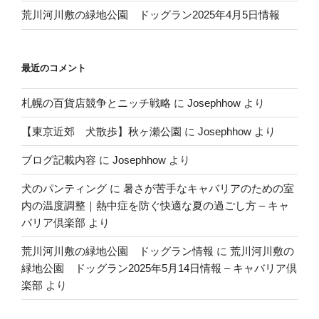
荒川河川敷の緑地公園 ドッグラン2025年4月5日情報
最近のコメント
札幌の百貨店競争とニッチ戦略
に
Josephhow
より
【東京近郊 犬散歩】秋ヶ瀬公園
に
Josephhow
より
ブログ記載内容
に
Josephhow
より
犬のパンティング
に
暑さが苦手なキャバリアのための室
内の温度調整｜熱中症を防ぐ快適な夏の過ごし方 – キャ
バリア倶楽部
より
荒川河川敷の緑地公園 ドッグラン情報
に
荒川河川敷の
緑地公園 ドッグラン2025年5月14日情報 – キャバリア倶
楽部
より