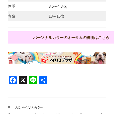
体重
3.5～4.8Kg
寿命
13～16歳
パーソナルカラーのオータムの説明はこちら
F
X
Li
共
a
n
有
c
e
e
カ
犬のパーソナルカラー
b
テ