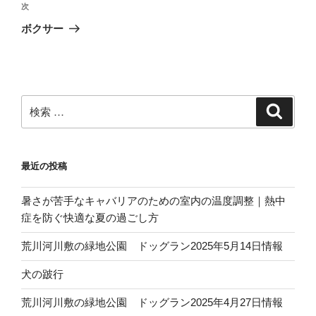
ビ
投
次
次
稿
ゲ
の
ボクサー
投
ー
稿
シ
ョ
ン
検
検
索
索:
最近の投稿
暑さが苦手なキャバリアのための室内の温度調整｜熱中
症を防ぐ快適な夏の過ごし方
荒川河川敷の緑地公園 ドッグラン2025年5月14日情報
犬の跛行
荒川河川敷の緑地公園 ドッグラン2025年4月27日情報