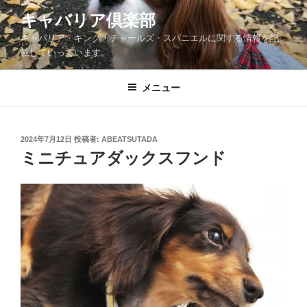
コ
キャバリア倶楽部
ン
キャバリア・キング・チャールズ・スパニエルに関する情報を記
テ
載していっています。
ン
ツ
メニュー
へ
ス
キ
ッ
投
2024年7月12日
投稿者:
ABEATSUTADA
稿
ミニチュアダックスフンド
プ
日: