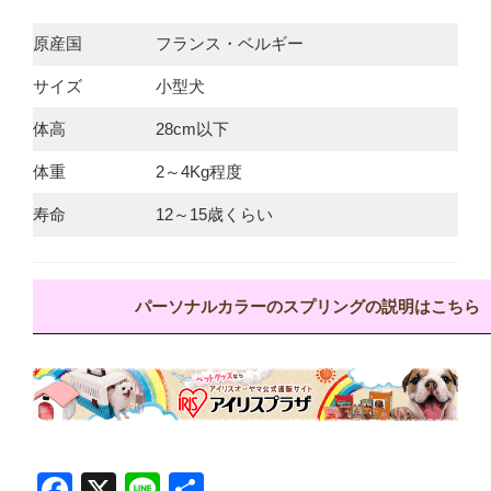
原産国
フランス・ベルギー
サイズ
小型犬
体高
28cm以下
体重
2～4Kg程度
寿命
12～15歳くらい
パーソナルカラーのスプリングの説明はこちら
F
X
Li
共