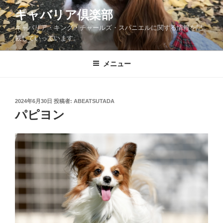
コ
キャバリア倶楽部
ン
キャバリア・キング・チャールズ・スパニエルに関する情報を記
テ
載していっています。
ン
ツ
メニュー
へ
ス
キ
ッ
投
2024年6月30日
投稿者:
ABEATSUTADA
稿
パピヨン
プ
日: