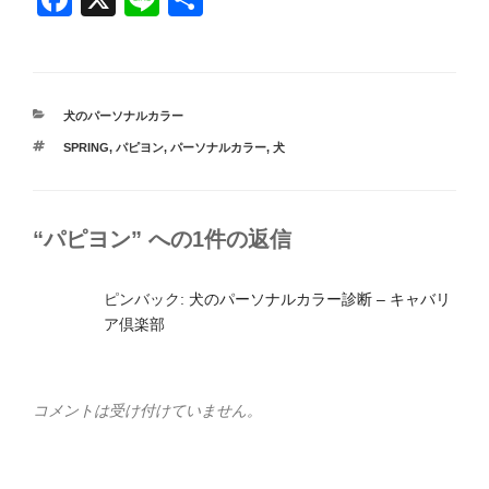
a
n
有
c
e
e
カ
犬のパーソナルカラー
b
テ
タ
SPRING
,
パピヨン
,
パーソナルカラー
,
犬
ゴ
o
グ
リ
ー
o
k
“パピヨン” への1件の返信
ピンバック:
犬のパーソナルカラー診断 – キャバリ
ア倶楽部
コメントは受け付けていません。