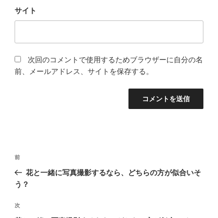
サイト
次回のコメントで使用するためブラウザーに自分の名
前、メールアドレス、サイトを保存する。
投
過
前
稿
去
花と一緒に写真撮影するなら、どちらの方が似合いそ
ナ
の
う？
ビ
投
稿
ゲ
次
次
の