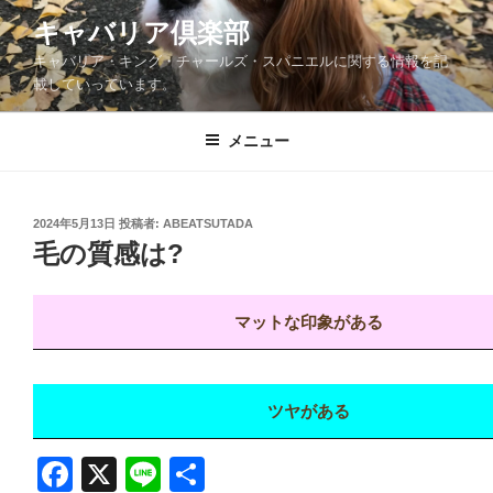
コ
キャバリア倶楽部
ン
キャバリア・キング・チャールズ・スパニエルに関する情報を記
テ
載していっています。
ン
ツ
メニュー
へ
ス
キ
ッ
投
2024年5月13日
投稿者:
ABEATSUTADA
稿
毛の質感は?
プ
日:
マットな印象がある
ツヤがある
F
X
Li
共