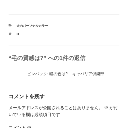
a
n
有
c
e
e
カ
犬のパーソナルカラー
b
テ
タ
O
ゴ
o
グ
リ
ー
o
k
“毛の質感は?” への1件の返信
ピンバック:
瞳の色は? – キャバリア倶楽部
コメントを残す
メールアドレスが公開されることはありません。
※
が付
いている欄は必須項目です
コメント
※