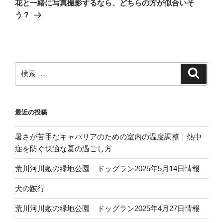
ー
花と一緒に写真撮影するなら、どちらの方が似合いそ
投
シ
う？
稿
ョ
ン
検
検
索
索:
最近の投稿
暑さが苦手なキャバリアのための室内の温度調整｜熱中
症を防ぐ快適な夏の過ごし方
荒川河川敷の緑地公園 ドッグラン2025年5月14日情報
犬の跛行
荒川河川敷の緑地公園 ドッグラン2025年4月27日情報