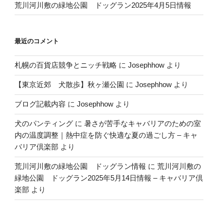
荒川河川敷の緑地公園 ドッグラン2025年4月5日情報
最近のコメント
札幌の百貨店競争とニッチ戦略
に
Josephhow
より
【東京近郊 犬散歩】秋ヶ瀬公園
に
Josephhow
より
ブログ記載内容
に
Josephhow
より
犬のパンティング
に
暑さが苦手なキャバリアのための室
内の温度調整｜熱中症を防ぐ快適な夏の過ごし方 – キャ
バリア倶楽部
より
荒川河川敷の緑地公園 ドッグラン情報
に
荒川河川敷の
緑地公園 ドッグラン2025年5月14日情報 – キャバリア倶
楽部
より