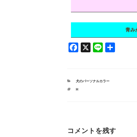
青み
F
X
Li
共
a
n
有
c
e
e
カ
犬のパーソナルカラー
b
テ
タ
H
ゴ
o
グ
リ
ー
o
k
コメントを残す