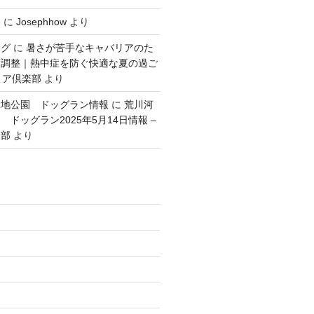
容
に
Josephhow
より
ング
に
暑さが苦手なキャバリアのた
度調整｜熱中症を防ぐ快適な夏の過ご
リア倶楽部
より
緑地公園 ドッグラン情報
に
荒川河
ドッグラン2025年5月14日情報 –
楽部
より