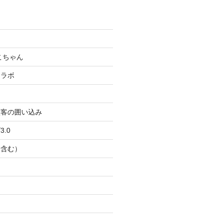
こちゃん
コラボ
顧客の囲い込み
.0
Ｂ含む）
ト