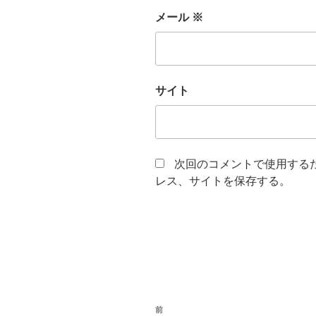
メール
※
サイト
次回のコメントで使用する
レス、サイトを保存する。
投
過
前