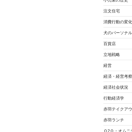
小売業の歴史
注文住宅
消費行動の変
犬のパーソナ
百貨店
立地戦略
経営
経済・経営考
経済社会状況
行動経済学
赤羽テイクア
赤羽ランチ
Ｏ2Ｏ・オムニ