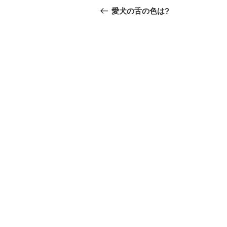
稿
去
愛犬の舌の色は?
の
ナ
投
ビ
稿
ゲ
ー
シ
ョ
ン