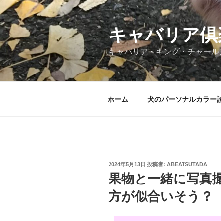
コ
ン
テ
キャバリア倶
ン
キャバリア・キング・チャール
ツ
へ
ス
キ
ホーム
犬のパーソナルカラー
ッ
プ
投
2024年5月13日
投稿者:
ABEATSUTADA
稿
果物と一緒に写真
日:
方が似合いそう？