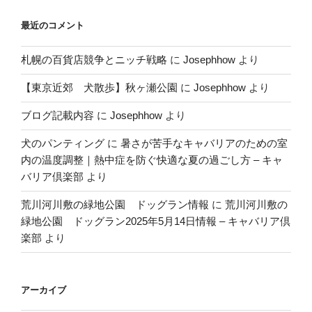
最近のコメント
札幌の百貨店競争とニッチ戦略
に
Josephhow
より
【東京近郊 犬散歩】秋ヶ瀬公園
に
Josephhow
より
ブログ記載内容
に
Josephhow
より
犬のパンティング
に
暑さが苦手なキャバリアのための室
内の温度調整｜熱中症を防ぐ快適な夏の過ごし方 – キャ
バリア倶楽部
より
荒川河川敷の緑地公園 ドッグラン情報
に
荒川河川敷の
緑地公園 ドッグラン2025年5月14日情報 – キャバリア倶
楽部
より
アーカイブ