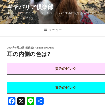
コ
キャバリア倶楽部
ン
キャバリア・キング・チャールズ・スパニエルに関する情報を記
テ
載していっています。
ン
ツ
メニュー
へ
ス
キ
ッ
投
2024年5月13日
投稿者:
ABEATSUTADA
稿
耳の内側の色は?
プ
日:
黄みのピンク
青みのピンク
F
X
Li
共