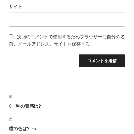
サイト
次回のコメントで使用するためブラウザーに自分の名
前、メールアドレス、サイトを保存する。
投
過
前
稿
去
毛の質感は?
ナ
の
ビ
投
次
次
稿
ゲ
の
瞳の色は?
投