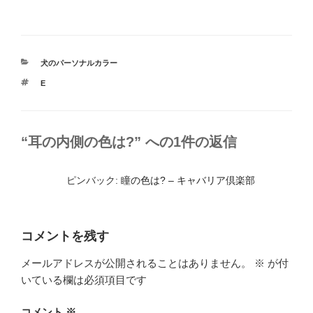
a
n
有
c
e
e
カ
犬のパーソナルカラー
b
テ
タ
E
ゴ
o
グ
リ
ー
o
k
“耳の内側の色は?” への1件の返信
ピンバック:
瞳の色は? – キャバリア倶楽部
コメントを残す
メールアドレスが公開されることはありません。
※
が付
いている欄は必須項目です
コメント
※