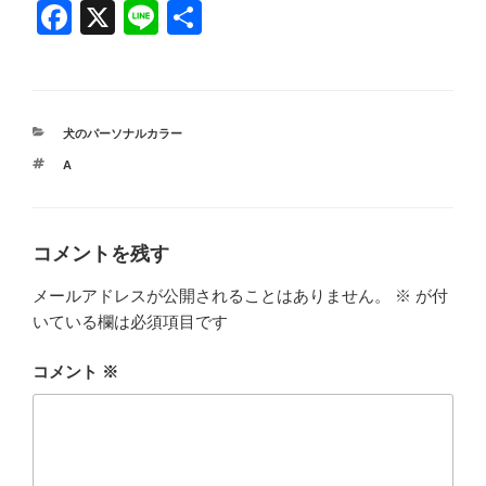
F
X
Li
共
a
n
有
c
e
e
カ
犬のパーソナルカラー
b
テ
タ
A
ゴ
o
グ
リ
ー
o
k
コメントを残す
メールアドレスが公開されることはありません。
※
が付
いている欄は必須項目です
コメント
※