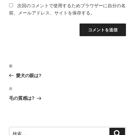
次回のコメントで使用するためブラウザーに自分の名
前、メールアドレス、サイトを保存する。
投
過
前
稿
去
愛犬の眼は?
ナ
の
ビ
投
次
次
稿
ゲ
の
毛の質感は?
投
ー
稿
シ
ョ
ン
検
検