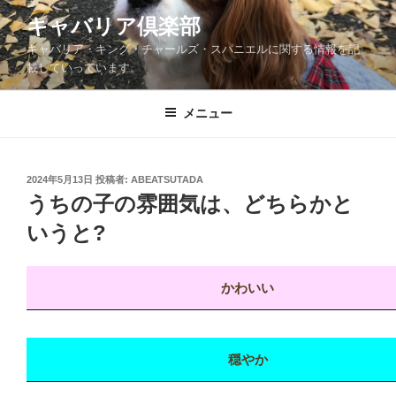
コ
キャバリア倶楽部
ン
キャバリア・キング・チャールズ・スパニエルに関する情報を記
テ
載していっています。
ン
ツ
メニュー
へ
ス
キ
ッ
投
2024年5月13日
投稿者:
ABEATSUTADA
稿
うちの子の雰囲気は、どちらかと
プ
日:
いうと?
かわいい
穏やか