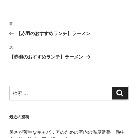
投
過
前
稿
去
【赤羽のおすすめランチ】ラーメン
ナ
の
ビ
投
次
次
稿
ゲ
の
【赤羽のおすすめランチ】ラーメン
投
ー
稿
シ
ョ
ン
検
検
索
索:
最近の投稿
暑さが苦手なキャバリアのための室内の温度調整｜熱中