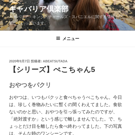
コ
キャバリア倶楽部
ン
キャバリア・キング・チャールズ・スパニエルに関する情報を記
テ
載していっています。
ン
ツ
メニュー
へ
ス
キ
ッ
投
2020年9月7日
投稿者:
ABEATSUTADA
稿
【シリーズ】ぺこちゃん5
プ
日:
おやつを
パクリ
おやつは、いつもパクッと食べちゃうぺこちゃん。今日
は、珍しく巻物みたいに暫くの間くわえてました。食欲
ないのかと思い、おやつを引っ張ってみたのですが、
「絶対渡すか」という感じで離しませんでした。で、ち
ょっとだけ目を離したら食べ終わってました。下の写真
は、そんな時のワンシーンです。