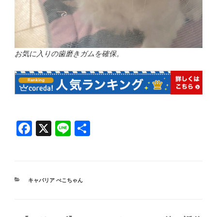
お気に入りの歯磨きガムを確保。
F
X
Li
共
a
n
有
c
e
e
カ
キャバリア ぺこちゃん
b
テ
ゴ
o
リ
ー