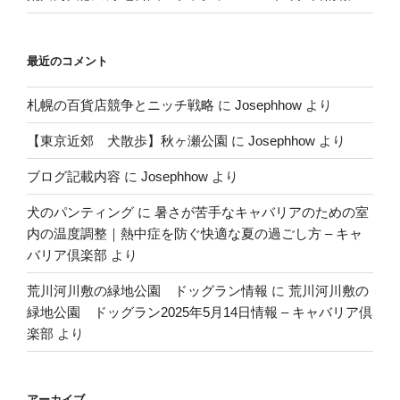
最近のコメント
札幌の百貨店競争とニッチ戦略
に
Josephhow
より
【東京近郊 犬散歩】秋ヶ瀬公園
に
Josephhow
より
ブログ記載内容
に
Josephhow
より
犬のパンティング
に
暑さが苦手なキャバリアのための室
内の温度調整｜熱中症を防ぐ快適な夏の過ごし方 – キャ
バリア倶楽部
より
荒川河川敷の緑地公園 ドッグラン情報
に
荒川河川敷の
緑地公園 ドッグラン2025年5月14日情報 – キャバリア倶
楽部
より
アーカイブ