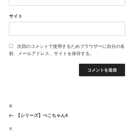
サイト
次回のコメントで使用するためブラウザーに自分の名
前、メールアドレス、サイトを保存する。
投
過
前
稿
去
【シリーズ】ぺこちゃん4
ナ
の
ビ
投
次
次