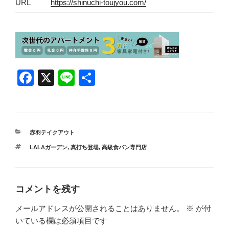
URL
https://shinuchi-toujyou.com/
F
X
Li
共
a
n
有
c
e
e
カ
赤羽テイクアウト
b
テ
タ
LALAガーデン
,
真打ち登場
,
高級食パン専門店
ゴ
o
グ
リ
ー
o
k
コメントを残す
メールアドレスが公開されることはありません。
※
が付
いている欄は必須項目です