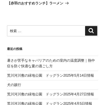
稿
ゲ
の
【赤羽のおすすめランチ】ラーメン
投
ー
稿
シ
ョ
ン
検
検
索
索:
最近の投稿
暑さが苦手なキャバリアのための室内の温度調整｜熱中
症を防ぐ快適な夏の過ごし方
荒川河川敷の緑地公園 ドッグラン2025年5月14日情報
犬の跛行
荒川河川敷の緑地公園 ドッグラン2025年4月27日情報
荒川河川敷の緑地公園 ドッグラン2025年4月5日情報