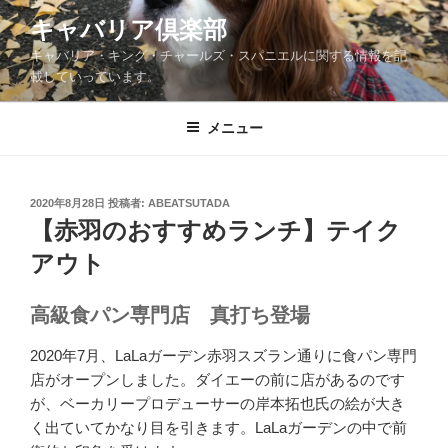
コ
キャバリア倶楽部
ン
キャバリア・キング・チャールズ・スパニエルに関する情報を記
テ
載していっています。
ン
ツ
メニュー
へ
ス
キ
ッ
投
2020年8月28日
投稿者:
ABEATSUTADA
稿
【赤羽のおすすめランチ】テイク
プ
日:
アウト
高級
食パン専門店
真打ち登場
2020年7月、LaLaガーデン赤羽スズラン通りに食パン専門
店がオープンしました。ダイエーの前に店があるのです
が、ベーカリープロデューサーの岸本拓也氏の絵が大き
く出ていてかなり目を引きます。LaLaガーデンの中で前