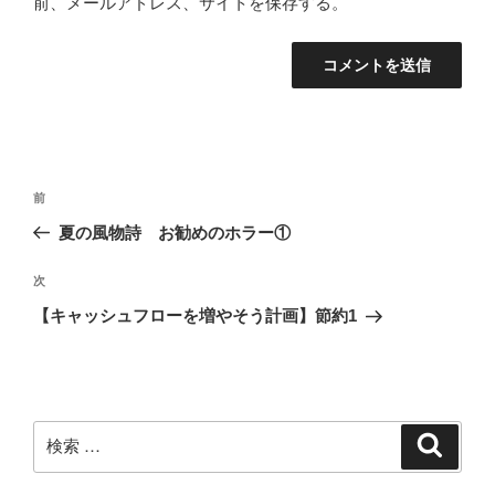
前、メールアドレス、サイトを保存する。
投
過
前
稿
去
夏の風物詩 お勧めのホラー①
ナ
の
ビ
投
次
次
稿
ゲ
の
【キャッシュフローを増やそう計画】節約1
投
ー
稿
シ
ョ
ン
検
検
索
索: