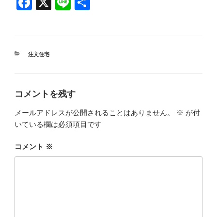
F
X
Li
共
a
n
有
c
e
e
カ
注文住宅
b
テ
ゴ
o
リ
ー
o
コメントを残す
k
メールアドレスが公開されることはありません。
※
が付
いている欄は必須項目です
コメント
※