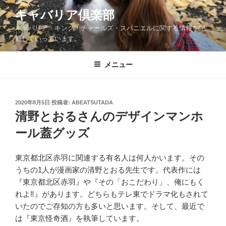
コ
キャバリア倶楽部
ン
キャバリア・キング・チャールズ・スパニエルに関する情報を記
テ
載していっています。
ン
ツ
メニュー
へ
ス
キ
ッ
投
2020年8月5日
投稿者:
ABEATSUTADA
稿
清野とおるさんのデザインマンホ
プ
日:
ール蓋グッズ
東京都北区赤羽に関連する有名人は何人かいます。その
うちの1人が漫画家の清野とおる先生です。代表作には
『東京都北区赤羽』や『その「おこだわり」、俺にもく
れよ‼︎』があります。どちらもテレ東でドラマ化もされて
いたのでご存知の方も多いと思います。そして、最近で
は『東京怪奇酒』を執筆しています。