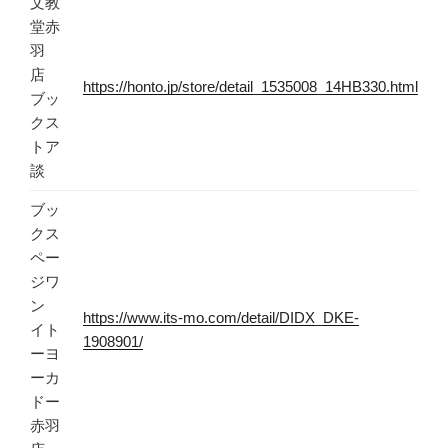
文教
堂赤
羽
店
https://honto.jp/store/detail_1535008_14HB330.html
ブッ
クス
トア
談
ブッ
クス
ペー
ジワ
ン
https://www.its-mo.com/detail/DIDX_DKE-
イト
1908901/
ーヨ
ーカ
ドー
赤羽