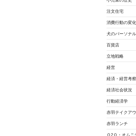
稿
小売業の歴史
注文住宅
消費行動の変
犬のパーソナ
百貨店
立地戦略
経営
経済・経営考
経済社会状況
行動経済学
赤羽テイクア
赤羽ランチ
Ｏ2Ｏ・オムニ