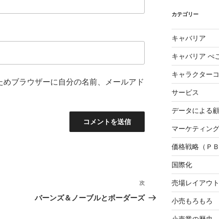
カテゴリー
キャバリア
キャバリア ぺ
キャラクター
ためブラウザーに自分の名前、メールアド
サービス
データによる
マーケティング3
価格戦略（Ｐ
国際化
売場レイアウ
次
次
の
バーンズ＆ノーブルとボーダーズ
小売もろもろ
投