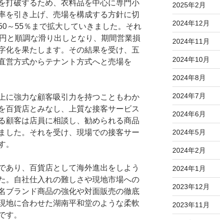
を打破するため、衣料品を中心に専門小
2025年2月
率を引き上げ、売場を構成する方針に切
2024年12月
0～55％まで拡大していきました。それ
億円と順調な滑り出しとなり、期間営業損
2024年11月
字化を果たします。その結果を受け、五
2024年10月
直営方式からテナント方式へと売場を
2024年8月
2024年7月
上に強力な顧客吸引力を持つこともわか
を百貨店とみなし、上質な接客サービス
2024年6月
る顧客は店員に相談し、勧められる商品
ました。それを受け、現場での接客サー
2024年5月
す。
2024年2月
であり、百貨店として海外進出をしよう
2024年1月
た。自社仕入れの難しさや現地市場への
2023年12月
名ブランド商品の強化や対面販売の徹底
現地に合わせた湖南平和堂のような柔軟
2023年11月
です。