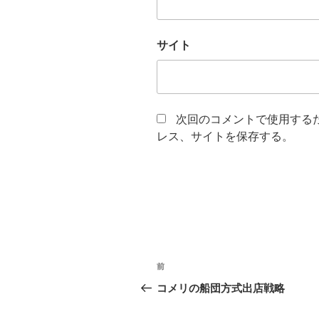
サイト
次回のコメントで使用する
レス、サイトを保存する。
投
過
前
稿
去
コメリの船団方式出店戦略
の
ナ