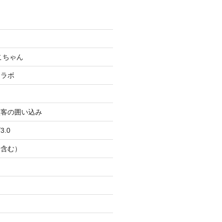
こちゃん
コラボ
顧客の囲い込み
.0
Ｂ含む）
ト