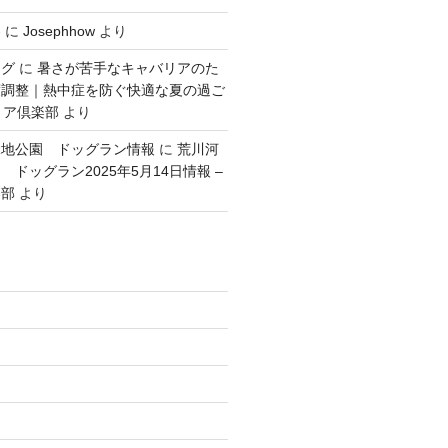
容
に
Josephhow
より
ング
に
暑さが苦手なキャバリアのた
度調整｜熱中症を防ぐ快適な夏の過ご
リア倶楽部
より
緑地公園 ドッグラン情報
に
荒川河
ドッグラン2025年5月14日情報 –
楽部
より