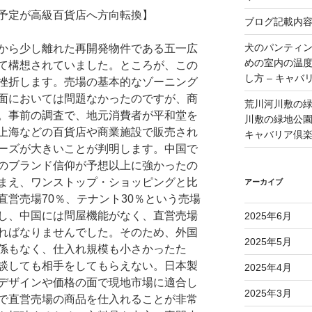
予定が高級百貨店へ方向転換】
ブログ記載内
犬のパンティ
から少し離れた再開発物件である五一広
めの室内の温
て構想されていました。ところが、この
し方 – キャバ
挫折します。売場の基本的なゾーニング
面においては問題なかったのですが、商
荒川河川敷の
。事前の調査で、地元消費者が平和堂を
川敷の緑地公園 
上海などの百貨店や商業施設で販売され
キャバリア倶
ーズが大きいことが判明します。中国で
のブランド信仰が予想以上に強かったの
まえ、ワンストップ・ショッピングと比
アーカイブ
営売場70％、テナント30％という売場
し、中国には問屋機能がなく、直営売場
2025年6月
ればなりませんでした。そのため、外国
2025年5月
係もなく、仕入れ規模も小さかったた
談しても相手をしてもらえない。日本製
2025年4月
デザインや価格の面で現地市場に適合し
2025年3月
で直営売場の商品を仕入れることが非常