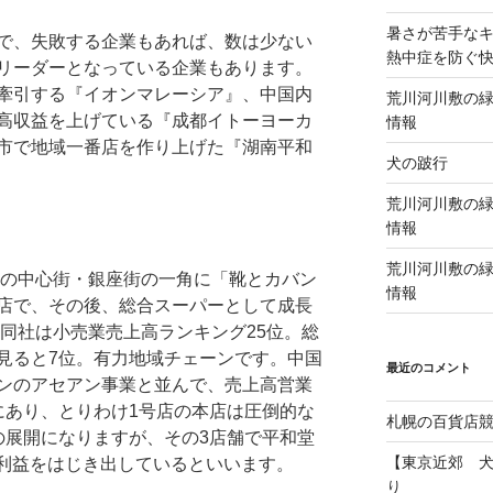
暑さが苦手な
で、失敗する企業もあれば、数は少ない
熱中症を防ぐ
リーダーとなっている企業もあります。
牽引する『イオンマレーシア』、中国内
荒川河川敷の緑
高収益を上げている『成都イトーヨーカ
情報
市で地域一番店を作り上げた『湖南平和
犬の跛行
荒川河川敷の緑
情報
荒川河川敷の緑
市の中心街・銀座街の一角に「靴とカバン
情報
店で、その後、総合スーパーとして成長
と同社は小売業売上高ランキング25位。総
見ると7位。有力地域チェーンです。中国
最近のコメント
ンのアセアン事業と並んで、売上高営業
にあり、とりわけ1号店の本店は圧倒的な
札幌の百貨店
の展開になりますが、その3店舗で平和堂
【東京近郊 
業利益をはじき出しているといいます。
り