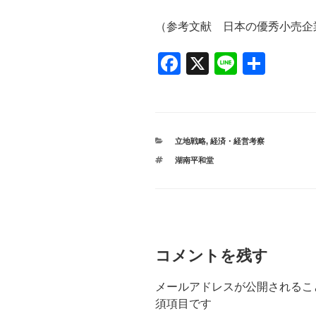
（参考文献 日本の優秀小売企
F
X
Li
共
a
n
有
c
e
e
カ
立地戦略
,
経済・経営考察
b
テ
タ
湖南平和堂
ゴ
o
グ
リ
ー
o
k
コメントを残す
メールアドレスが公開されるこ
須項目です