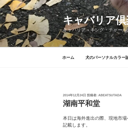
コ
ン
テ
キャバリア倶
ン
キャバリア・キング・チャール
ツ
へ
ス
キ
ホーム
犬のパーソナルカラー
ッ
プ
投
2014年12月24日
投稿者:
ABEATSUTADA
稿
湖南平和堂
日:
本日は海外進出の際、現地市場
記載します。