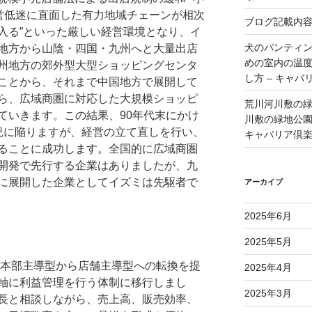
経営低迷に直面した有力地域チェーンが相次
ブログ記載内
入る”といった厳しい経営環境となり、イ
犬のパンティ
地方から山陰・四国・九州へと大量出店
めの室内の温
州地方の郊外型大型ショッピングセンタ
し方 – キャバ
ことから、それまで中国地方で展開して
ら、広域商圏に対応した大規模ショッピ
荒川河川敷の
ていきます。この結果、90年代末にかけ
川敷の緑地公園 
況に陥りますが、経営の立て直しを行い、
キャバリア倶
ることに成功します。全国的に広域商圏
開発で先行する企業はありましたが、九
に展開した企業としてイズミは先駆者で
アーカイブ
2025年6月
2025年5月
、本部主導型から店舗主導型への転換を提
2025年4月
軸に利益管理を行う体制に移行しまし
2025年3月
長と相談しながら、売上高、販売効率、