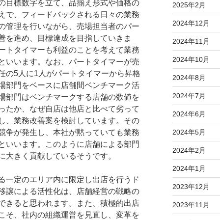
の目標数字を立て、品揃え形式や価格の
2025年2月
えで、フィードバックされる日々の業務
2024年12月
の管理を行いながら、売場担当者のパー
善を進め、目標達成を目指していきま
2024年11月
ートタイマーも利益のことを考えて業務
2024年10月
といいます。なお、パートタイマーが売
任の5人に1人がパートタイマーから昇格
2024年8月
場部門をベースに店舗間ベンチマーク活
2024年7月
場部門はベンチマークする店舗の数値を
ったか、なぜ自店は他店と比べて劣って
2024年6月
し、業務改善案を検討しています。その
競争が発生し、本社が黙っていても業務
2024年5月
といいます。このように店舗による部門
2024年2月
に大きく貢献しているそうです。
2024年1月
る一定のエリア内に限定し出店を行うド
2023年12月
移譲による活性化は、店舗経営の戦略の
できると思われます。また、積極的出店
2023年11月
こそ、社内の組織運営を見直し、変革を