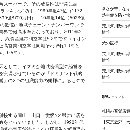
合スーパーで、その成長性は非常に高
暑さが苦手な
ンキングでは、1989年度47位（1172
熱中症を防ぐ
839億8700万円）→10年度14位（5023億
この数値は地域チェーン・ナンバーワンで
荒川河川敷の緑
界で最高水準となっており、2011年2
情報
％、総資産経常利益率は5.2％です（イオン
犬の跛行
上高営業利益率は同期それぞれ1.9％と
％、0.5％）。
荒川河川敷の緑
情報
因として、イズミが地域密着型の経営を
荒川河川敷の緑
を実現させているのが『ドミナント戦略
情報
営』の2つの組織能力の発揮によるもので
最近のコメント
札幌の百貨店
隣接する岡山・山口・愛媛の4県に出店を
【東京近郊 
をとっていました。しかし、1990年代
り
大規模小売店舗法による出店規制の緩和”“小