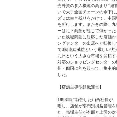
売外資の参入機運の高まり”“
いで大手全国チェーンの傘下に
ズミは生き残りをかけて、中国
を断行します。またその際、九
ーは足下商圏が総じて薄かった
いた狭域商圏に対応した店舗か
ングセンターの出店へと転換し
て3期連続減益という厳しい状
九州という大きな市場を開拓す
対応のショッピングセンターの
州・四国に的を絞って、集中的
した。
【店舗主導型組織運営】
1993年に就任した山西社長が
唱し、店舗が部門別損益管理を
た。売場主任が本部と上司の次