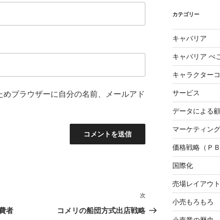
カテゴリー
キャバリア
キャバリア ぺ
キャラクター
サービス
ためブラウザーに自分の名前、メールアド
データによる
マーケティング3
価格戦略（Ｐ
国際化
売場レイアウ
次
次
小売もろもろ
の
費者
コメリの船団方式出店戦略