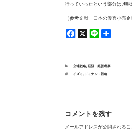
行っていったという部分は興味
（参考文献 日本の優秀小売企
F
X
Li
共
a
n
有
c
e
e
カ
立地戦略
,
経済・経営考察
b
テ
タ
イズミ
,
ドミナント戦略
ゴ
o
グ
リ
ー
o
k
コメントを残す
メールアドレスが公開されるこ