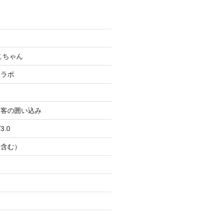
こちゃん
コラボ
顧客の囲い込み
.0
Ｂ含む）
ト