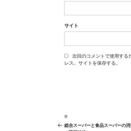
サイト
次回のコメントで使用する
レス、サイトを保存する。
投
過
前
稿
去
総合スーパーと食品スーパーの消