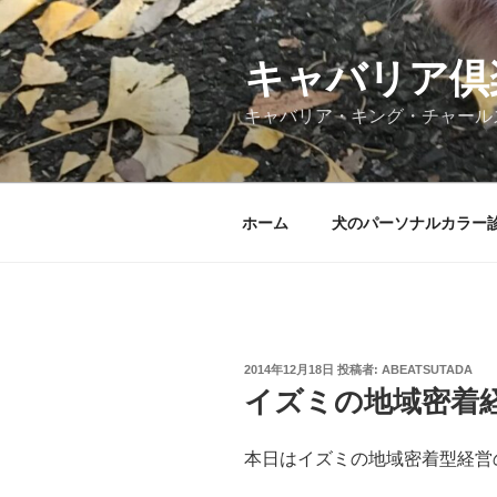
コ
ン
テ
キャバリア倶
ン
キャバリア・キング・チャール
ツ
へ
ス
キ
ホーム
犬のパーソナルカラー
ッ
プ
投
2014年12月18日
投稿者:
ABEATSUTADA
稿
イズミの地域密着
日:
本日はイズミの地域密着型経営