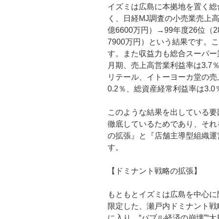
イズミは広島に本拠地を置く総
く、日経MJ調査の小売業売上高ラ
億6600万円）→99年度26位（2
7900万円）という結果です。
す。また収益力も総合スーパー業
月期、売上高営業利益率は3.7
リテール、イトーヨーカ堂の売
0.2％、総資産経常利益率は3.0
このような結果を出している要
徹底しているためであり、それ
の拡張』と『店舗主導型組織運
す。
【ドミナント戦略の拡張】
もともとイズミは広島を中心に
限定した、瀬戸内ドミナント戦略
に入り、“バブル経済の崩壊”“