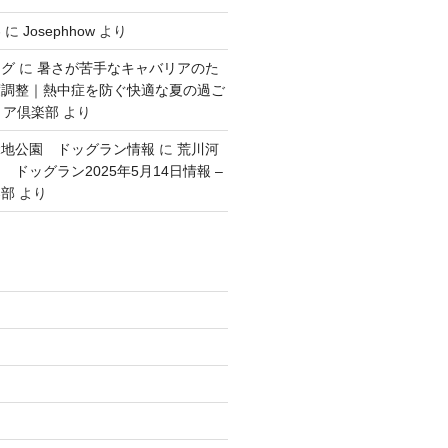
容
に
Josephhow
より
ング
に
暑さが苦手なキャバリアのた
度調整｜熱中症を防ぐ快適な夏の過ご
リア倶楽部
より
緑地公園 ドッグラン情報
に
荒川河
ドッグラン2025年5月14日情報 –
楽部
より