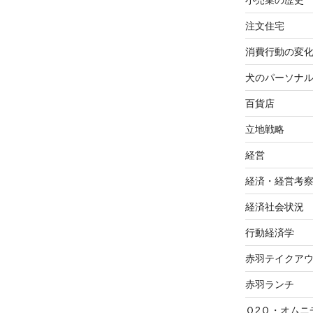
投
小売業の歴史
稿
注文住宅
消費行動の変
犬のパーソナ
百貨店
立地戦略
経営
経済・経営考
経済社会状況
行動経済学
赤羽テイクア
赤羽ランチ
Ｏ2Ｏ・オムニ