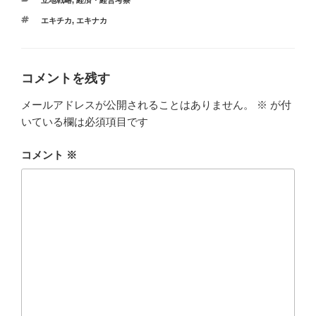
b
テ
タ
エキチカ
,
エキナカ
ゴ
o
グ
リ
ー
o
k
コメントを残す
メールアドレスが公開されることはありません。
※
が付
いている欄は必須項目です
コメント
※