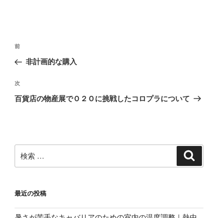
投
過
前
稿
去
非計画的な購入
ナ
の
ビ
投
次
次
稿
ゲ
の
百貨店の物産展でＯ２Ｏに挑戦したコロプラについて
投
ー
稿
シ
ョ
ン
検
検
索
索:
最近の投稿
暑さが苦手なキャバリアのための室内の温度調整｜熱中