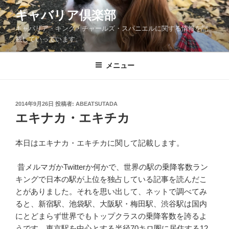
コ
キャバリア倶楽部
ン
キャバリア・キング・チャールズ・スパニエルに関する情報を記
テ
載していっています。
ン
ツ
メニュー
へ
ス
キ
ッ
投
2014年9月26日
投稿者:
ABEATSUTADA
稿
エキナカ・エキチカ
プ
日:
本日はエキナカ・エキチカに関して記載します。
昔メルマガかTwitterか何かで、世界の駅の乗降客数ラン
キングで日本の駅が上位を独占している記事を読んだこ
とがありました。それを思い出して、ネットで調べてみ
ると、新宿駅、池袋駅、大阪駅・梅田駅、渋谷駅は国内
にとどまらず世界でもトップクラスの乗降客数を誇るよ
うです。東京駅を中心とする半径70キロ圏に居住する12