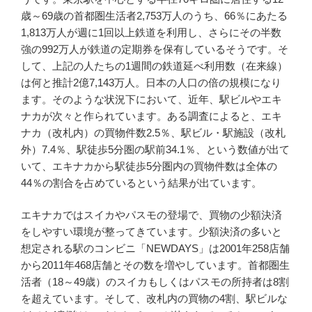
歳～69歳の首都圏生活者2,753万人のうち、66％にあたる
1,813万人が週に1回以上鉄道を利用し、さらにその半数
強の992万人が鉄道の定期券を保有しているそうです。そ
して、上記の人たちの1週間の鉄道延べ利用数（在来線）
は何と推計2億7,143万人。日本の人口の倍の規模になり
ます。そのような状況下において、近年、駅ビルやエキ
ナカが次々と作られています。ある調査によると、エキ
ナカ（改札内）の買物件数2.5％、駅ビル・駅施設（改札
外）7.4％、駅徒歩5分圏の駅前34.1％、という数値が出て
いて、エキナカから駅徒歩5分圏内の買物件数は全体の
44％の割合を占めているという結果が出ています。
エキナカではスイカやパスモの登場で、買物の少額決済
をしやすい環境が整ってきています。少額決済の多いと
想定される駅のコンビニ「NEWDAYS」は2001年258店舗
から2011年468店舗とその数を増やしています。首都圏生
活者（18～49歳）のスイカもしくはパスモの所持者は8割
を超えています。そして、改札内の買物の4割、駅ビルな