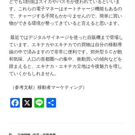
どでも1割強はスイカやパスモが使われているといいま
す。これらの電子マネーはオートチャージ機能もあるの
で、チャージする手間もかかりませんので、簡単に買い
物ができる環境が整ってきていると言えると思います。
最近ではデジタルサイネージを使った自販機まで登場し
ています。エキナカやエキチカでの買物は自分の移動導
線の中で済みますので非常に便利です。郊外型ＳＣが飽
和気味、人口の首都圏への集中、衝動買いの傾向などを
踏まえると、エキナカ・エキチカ立地は今後魅力を増し
ていくかもしれません。
（参考文献）移動者マーケティング）
F
X
Li
共
a
n
有
c
e
e
カ
立地戦略
,
経済・経営考察