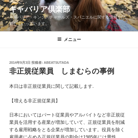
コ
キャバリア倶楽部
ン
キャバリア・キング・チャールズ・スパニエルに関する情報を記
テ
載していっています。
ン
ツ
メニュー
へ
ス
キ
ッ
投
2014年9月3日
投稿者:
ABEATSUTADA
稿
非正規従業員 しまむらの事例
プ
日:
本日は非正規従業員に関して記載します.
【増える非正規従業員】
日本においてはパート従業員やアルバイトなど非正規従
業員を活用する産業が増加していて、正規従業員を削減
する雇用戦略をとる企業が増加しています。役員を除く
雇用者に占める正規従業員の割合は1985年には男性