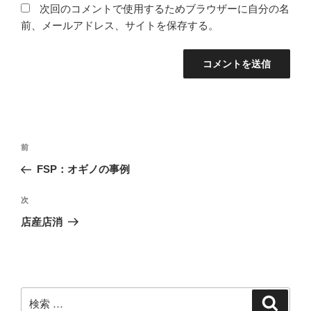
次回のコメントで使用するためブラウザーに自分の名
前、メールアドレス、サイトを保存する。
投
過
前
稿
去
FSP：オギノの事例
ナ
の
ビ
投
次
次
稿
ゲ
の
店産店消
投
ー
稿
シ
ョ
ン
検
検
索