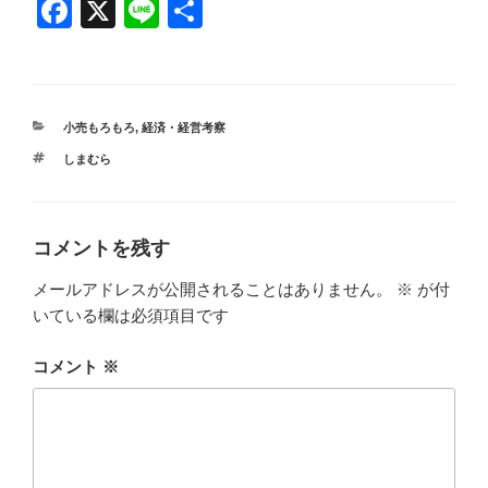
F
X
Li
共
a
n
有
c
e
e
カ
小売もろもろ
,
経済・経営考察
b
テ
タ
しまむら
ゴ
o
グ
リ
ー
o
k
コメントを残す
メールアドレスが公開されることはありません。
※
が付
いている欄は必須項目です
コメント
※