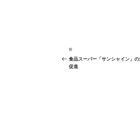
投
過
前
稿
去
食品スーパー「サンシャイン」の
の
促進
ナ
投
ビ
稿
ゲ
ー
シ
ョ
ン