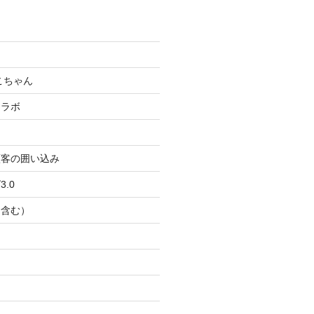
こちゃん
コラボ
顧客の囲い込み
.0
Ｂ含む）
ト