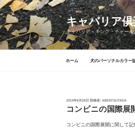
コ
ン
テ
キャバリア倶
ン
キャバリア・キング・チャール
ツ
へ
ス
キ
ホーム
犬のパーソナルカラー
ッ
プ
投
2014年8月26日
投稿者:
ABEATSUTADA
稿
コンビニの国際展
日:
コンビニの国際展開に関して記