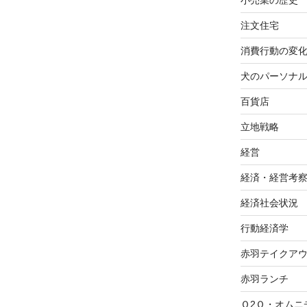
小売業の歴史
注文住宅
消費行動の変
犬のパーソナ
百貨店
立地戦略
経営
経済・経営考
経済社会状況
行動経済学
赤羽テイクア
赤羽ランチ
Ｏ2Ｏ・オムニ