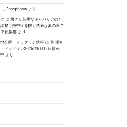
容
に
Josephhow
より
ング
に
暑さが苦手なキャバリアのた
度調整｜熱中症を防ぐ快適な夏の過ご
リア倶楽部
より
緑地公園 ドッグラン情報
に
荒川河
ドッグラン2025年5月14日情報 –
楽部
より