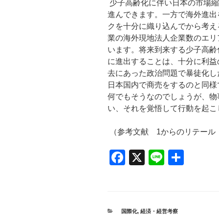
少子高齢化に伴い日本の市場縮
進んできます。一方で海外進出
クを十分に織り込んでから考え
業の海外現地法人企業数のエリ
います。将来到来する少子高齢
に進出することは、十分に利益
去にあった政治問題で暴徒化し
日本国内で商売をするのと同様
何でもそうなのでしょうが、物
い、それを覚悟して行動を起こ
（参考文献 1からのリテール
F
X
Li
共
a
n
有
c
e
e
カ
国際化
,
経済・経営考察
テ