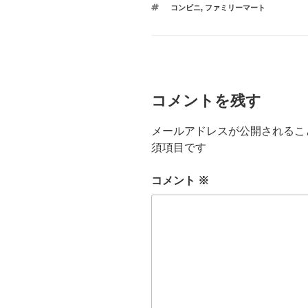
b
タ
コンビニ
,
ファミリーマート
ゴ
o
グ
リ
ー
o
k
コメントを残す
メールアドレスが公開されるこ
須項目です
コメント
※