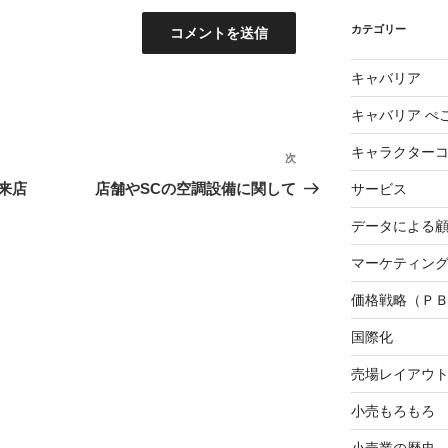
カテゴリー
キャバリア
キャバリア ぺ
キャラクター
次
次
の
来店
店舗やSCの空調設備に関して
サービス
投
データによる
稿
マーケティング3
価格戦略（Ｐ
国際化
売場レイアウ
小売もろもろ