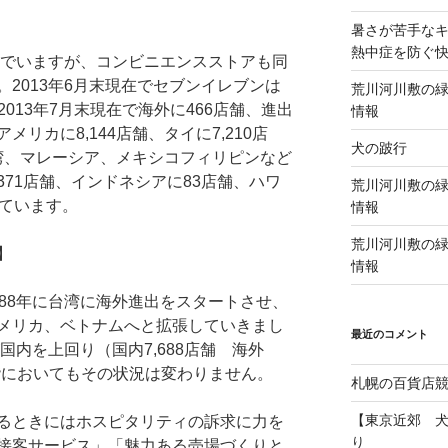
暑さが苦手な
熱中症を防ぐ
でいますが、コンビニエンスストアも同
2013年6月末現在でセブンイレブンは
荒川河川敷の緑
2013年7月末現在で海外に466店舗、進出
情報
リカに8,144店舗、タイに7,210店
犬の跛行
台湾、マレーシア、メキシコフィリピンなど
71店舗、インドネシアに83店舗、ハワ
荒川河川敷の緑
っています。
情報
荒川河川敷の緑
】
情報
88年に台湾に海外進出をスタートさせ、
メリカ、ベトナムへと拡張していきまし
最近のコメント
国内を上回り（国内7,688店舗 海外
末段階においてもその状況は変わりません。
札幌の百貨店
【東京近郊 
るときにはホスピタリティの訴求に力を
り
接客サービス」「魅力ある売場づくりと