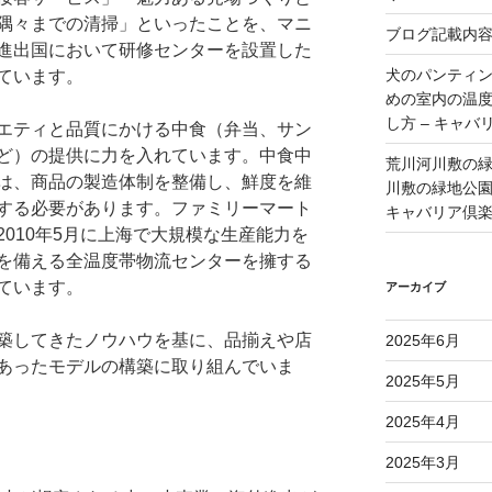
隅々までの清掃」といったことを、マニ
ブログ記載内
進出国において研修センターを設置した
犬のパンティ
ています。
めの室内の温
し方 – キャバ
エティと品質にかける中食（弁当、サン
ど）の提供に力を入れています。中食中
荒川河川敷の
は、商品の製造体制を整備し、鮮度を維
川敷の緑地公園 
する必要があります。ファミリーマート
キャバリア倶
010年5月に上海で大規模な生産能力を
を備える全温度帯物流センターを擁する
ています。
アーカイブ
築してきたノウハウを基に、品揃えや店
2025年6月
あったモデルの構築に取り組んでいま
2025年5月
2025年4月
2025年3月