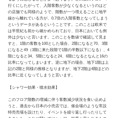
行くにしたがって、入階客数が少なくなるというのはど
の店舗でも同様のようで、階数が一つ増えるごとに地平
線から離れている方が、0.7倍の入階客数となってしまう
というデータがあるということです。このことは欧米で
は半世紀も前から確かめられており、日本においても例
外は少ないと言います。このことを数値で確認して見ま
すと、1階の客数を100とした場合、2階になると70、3階
になると49（3階に来た段階で1階の半数以下になる）、4
階になると34、5階になると24、6階になるとなんと16の
比率になってしまいます。逆に地下の場合、地下1階は上
記の2階と同様の推移となりますが、地下2階は4階ほどの
比率に近くなってしまうと言います。
【シャワー効果・噴水効果】
このフロア階数の増減に伴う客数減少状況を食い止めよ
うと、過去から日本の小売店では、催会場のような常設
特売売場を設けたり、イベントを繰り返し行ったりして