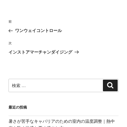
投
過
前
稿
去
ワンウェイコントロール
ナ
の
ビ
投
次
次
稿
ゲ
の
インストアマーチャンダイジング
投
ー
稿
シ
ョ
ン
検
検
索
索:
最近の投稿
暑さが苦手なキャバリアのための室内の温度調整｜熱中