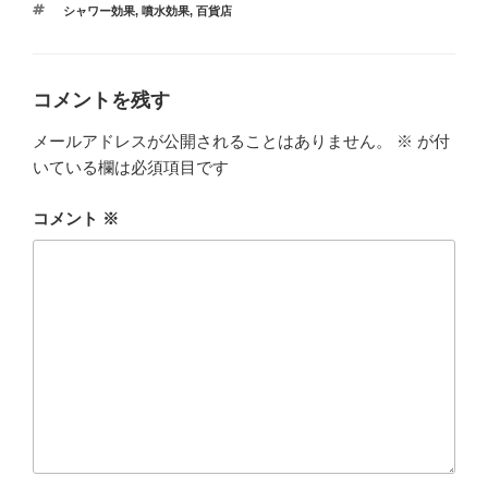
b
タ
シャワー効果
,
噴水効果
,
百貨店
ゴ
o
グ
リ
ー
o
k
コメントを残す
メールアドレスが公開されることはありません。
※
が付
いている欄は必須項目です
コメント
※