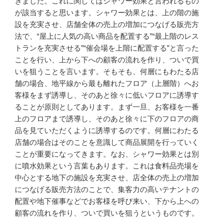
きました。これに関してはシャワー効果と言われるもの
が該当すると思います。シャワー効果とは、上の階の施
設を充実させ、店舗全体の売上の増加につなげる販売方
法で、“屋上に人気の高い商品を配置する”“最上階のレス
トランを充実させる”“催会場を上階に配置する”と言った
ことを行い、上から下への顧客の流れを作り、ついで買
いを狙うことを言います。そもそも、何層にもわたる店
舗の場合、地平線から最も離れたフロア（上層階）へお
客様をまず誘導し、そのあと徐々に低いフロアに誘導す
ることが原則としてあります。まず一旦、お客様を一番
上のフロアまで誘導し、そのあと徐々に下のフロアの商
品を見ていただくように誘導するのです。何層にわたる
店舗の場合はそのことを意識して商品展開を行っていく
ことが重要になってきます。なお、シャワー効果とは別
に噴水効果という言葉もあります。これは食料品売場を
中心とする地下の施設を充実させ、店全体の売上の増加
につなげる販売方法のことで、集客力の高いテナントの
配置や地下催事などでお客様を呼び来い、下から上への
顧客の流れを作り、ついで買いを狙うというものです。