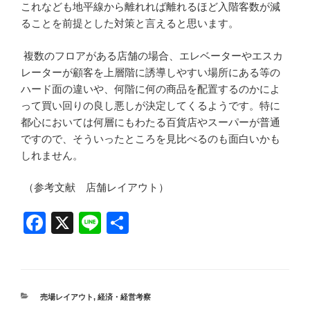
これなども地平線から離れれば離れるほど入階客数が減
ることを前提とした対策と言えると思います。
複数のフロアがある店舗の場合、エレベーターやエスカ
レーターが顧客を上層階に誘導しやすい場所にある等の
ハード面の違いや、何階に何の商品を配置するのかによ
って買い回りの良し悪しが決定してくるようです。特に
都心においては何層にもわたる百貨店やスーパーが普通
ですので、そういったところを見比べるのも面白いかも
しれません。
（参考文献 店舗レイアウト）
F
X
Li
共
a
n
有
c
e
e
カ
売場レイアウト
,
経済・経営考察
テ