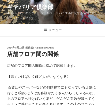
コ
キャバリア倶楽部
ン
キャバリア・キング・チャールズ・スパニエルに関する情報を記
テ
載していっています。
ン
ツ
メニュー
へ
ス
キ
ッ
投
2014年8月19日
投稿者:
ABEATSUTADA
稿
店舗フロア間の関係
プ
日:
店舗のフロア間の関係に絡めて記載します。
【高くいけばいくほど人がいなくなる】
百貨店やスーパーなどの何階建てにもなっている店舗に
行くと1階のほうはお客様がたくさんいらっしゃるのに、
上のフロアへ行けばいくほど、だんだん客数が減ってく
るように感じることが多々あります。この上のフロアへ