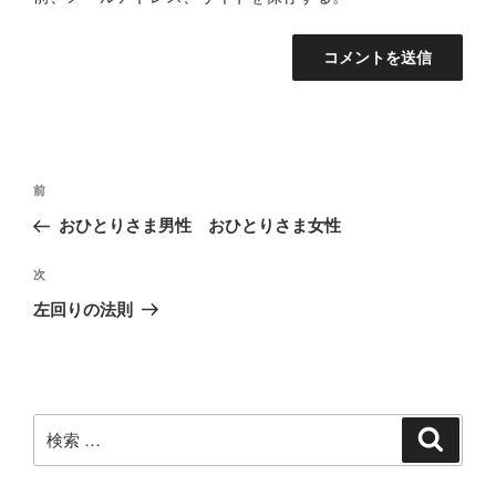
投
過
前
稿
去
おひとりさま男性 おひとりさま女性
ナ
の
ビ
投
次
次
稿
ゲ
の
左回りの法則
投
ー
稿
シ
ョ
ン
検
検
索
索: