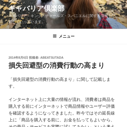
コ
キャバリア倶楽部
ン
キャバリア・キング・チャールズ・スパニエルに関する情報を記
テ
載していっています。
ン
ツ
メニュー
へ
ス
キ
ッ
投
2014年8月6日
投稿者:
ABEATSUTADA
稿
損失回避型の消費行動の高まり
プ
日:
「損失回避型の消費行動の高まり」に関して記載しま
す。
インターネット上に大量の情報が流れ、消費者は商品を
購入する前にインターネットで商品情報やユーザー評価
を確認するようになってきました。昨今ではその延長線
上に「商品を購入する前に、お金を払ってもよいから、
その商品・サービスを実際に試してみたい」という考え