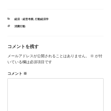
a
n
有
c
e
e
カ
経済・経営考察
,
行動経済学
b
テ
タ
消費行動
ゴ
o
グ
リ
ー
o
k
コメントを残す
メールアドレスが公開されることはありません。
※
が付
いている欄は必須項目です
コメント
※