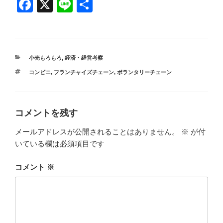
F
X
Li
共
a
n
有
c
e
e
カ
小売もろもろ
,
経済・経営考察
b
テ
タ
コンビニ
,
フランチャイズチェーン
,
ボランタリーチェーン
ゴ
o
グ
リ
ー
o
k
コメントを残す
メールアドレスが公開されることはありません。
※
が付
いている欄は必須項目です
コメント
※