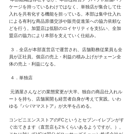
ケージを持っているわけではなく、単独店が集合して仕
入れを共有化する機能を担っている。本部は集中仕入れ
による有利な商品原価交渉や販売促進策への協力依頼な
どを行う。加盟店は低額のロイヤリティを支払い、全加
盟店の協力により本部を支えていく仕組み。
３．全店が本部直営店で運営され、店舗勤務従業員も全
員が正社員。個店の売上・利益の積み上げがチェーン全
体の売上・利益になる。
４．単独店
元酒屋さんなどの業態変更が大半。独自の商品仕入れル
ートを持ち、店舗展開も経営者自身が考えて実践。いわ
ゆる『パパママストア』が大半を占める。
コンビニエンスストアのFCというとセブン-イレブンがす
ぐ出てきます（直営店も2％くらいあるようですが。）。