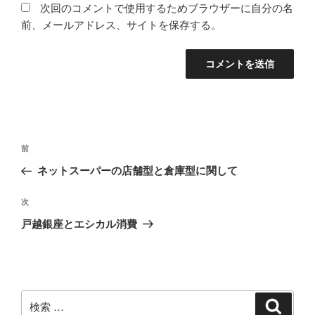
次回のコメントで使用するためブラウザーに自分の名
前、メールアドレス、サイトを保存する。
投
過
前
稿
去
ネットスーパーの店舗型と倉庫型に関して
ナ
の
ビ
投
次
次
稿
ゲ
の
戸越銀座とエシカル消費
投
ー
稿
シ
ョ
ン
検
検
索
索: