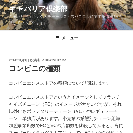
コ
キャバリア倶楽部
ン
キャバリア・キング・チャールズ・スパニエルに関する情報を記
テ
載していっています。
ン
ツ
メニュー
へ
ス
キ
ッ
投
2014年8月1日
投稿者:
ABEATSUTADA
稿
コンビニの種類
プ
日:
コンビニエンスストアの種類について記載します。
コンビニエンスストアというとイメージとしてフランチ
ャイズチェーン（FC）のイメージが大きいですが、それ
以外にもボランタリーチェーン（VC）やレギュラーチェ
ーン、単独店があります。小売業の業態別チェーン組織
加盟事業所数でFCとVCの店舗数を比較してみると、専門
スーパーやドラッグストアについてはFCよりVCが多くな