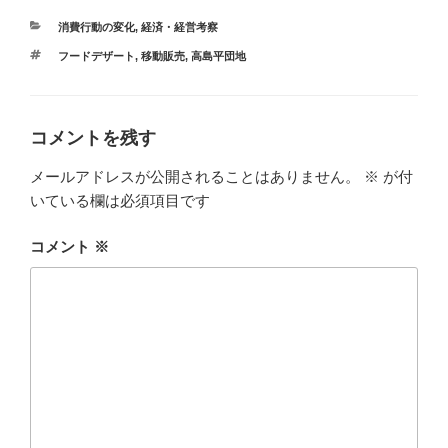
e
カ
消費行動の変化
,
経済・経営考察
b
テ
タ
フードデザート
,
移動販売
,
高島平団地
ゴ
o
グ
リ
ー
o
k
コメントを残す
メールアドレスが公開されることはありません。
※
が付
いている欄は必須項目です
コメント
※