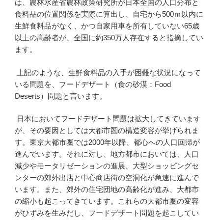
は、農林水産省農林政策研究所が日本全国の人口分布と
食料品の位置関係を実際に算出し、自宅から500ｍ以内に
生鮮食料品がなく、かつ自家用車を所有していない65歳
以上の高齢者が、全国に約350万人存在すると指摘してい
ます。
上記のような、生鮮食料品の入手が困難な状況になって
いる問題を、フードデザート（食の砂漠：Food
Deserts）問題と言います。
日本においてフードデザート問題は拡大してきています
が、その要因としては大都市圏の構造変容が挙げられま
す。東京大都市圏では2000年以降、都心への人口回帰が
進んでいます。それに対し、地方都市においては、人口
減少やモータリゼーションの進展、大型ショッピングセ
ンターの郊外出店と中心商店街の空洞化が急速に進んで
います。また、郊外の住宅団地の高齢化が進み、大都市
の縮小も起こってきています。これらの大都市圏の変容
がひずみを生みだし、フードデザート問題を起こしてい