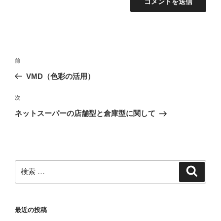
投
過
前
稿
去
VMD（色彩の活用）
ナ
の
ビ
投
次
次
稿
ゲ
の
ネットスーパーの店舗型と倉庫型に関して
投
ー
稿
シ
ョ
ン
検
検
索
索:
最近の投稿