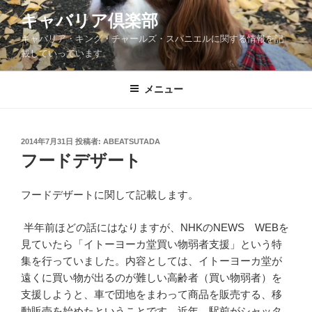
コ
キャバリア倶楽部
ン
キャバリア・キング・チャールズ・スパニエルに関する情報を記
テ
載していっています。
ン
ツ
メニュー
へ
ス
キ
ッ
投
2014年7月31日
投稿者:
ABEATSUTADA
稿
フードデザート
プ
日:
フードデザートに関して記載します。
半年前ほどの話にはなりますが、NHKのNEWS WEBを
見ていたら「イトーヨーカ堂買い物弱者支援」という特
集を行っていました。内容としては、イトーヨーカ堂が
遠くに買い物が出るのが難しい高齢者（買い物弱者）を
支援しようと、車で団地をまわって商品を販売する、移
動販売を始めたということです。近年、駅前がシャッタ