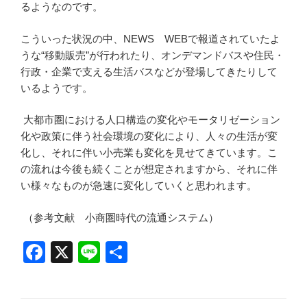
るようなのです。
こういった状況の中、NEWS WEBで報道されていたよ
うな“移動販売”が行われたり、オンデマンドバスや住民・
行政・企業で支える生活バスなどが登場してきたりして
いるようです。
大都市圏における人口構造の変化やモータリゼーション
化や政策に伴う社会環境の変化により、人々の生活が変
化し、それに伴い小売業も変化を見せてきています。こ
の流れは今後も続くことが想定されますから、それに伴
い様々なものが急速に変化していくと思われます。
（参考文献 小商圏時代の流通システム）
F
X
Li
共
a
n
有
c
e