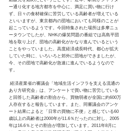
ー通り化する地方都市を中心に、満足に買い物に行け
ず、日々の食材確保に苦労している高齢者が増えている
といいますが、東京都内の団地においても同様のことが
起こっているようです。今回特集された場所は多摩ニュ
ータウンでしたが、NHKの爆笑問題の番組では高島平団
地を取り上げ、団地の高齢化がかなり進んでいるという
ことをやっていました。高度経済成長時代、都心が拡大
していた時に、いろいろと郊外に団地ができましたが、
今、その団地で高齢化が急速に進んでいるようなので
す。
経済産業省の審議会「地域生活インフラを支える流通の
あり方研究会」は、アンケートで買い物に苦労している
と回答した高齢者の割合から、買物弱者が全国に約600万
人存在すると報告しています。また、同審議会のアンケ
ート結果によると「日常の買物に不便」と感じている60
歳以上の高齢者は2000年が11.6％だったのに対し、2005
年は16.6％とその割合が増加しています。2011年8月に