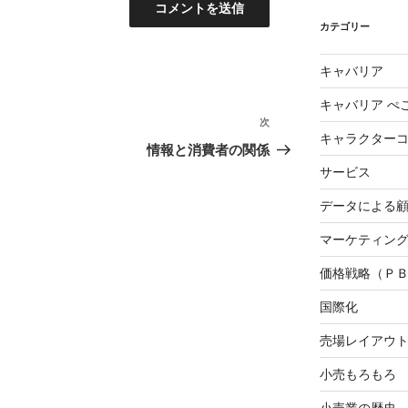
カテゴリー
キャバリア
キャバリア ぺ
次
次
キャラクター
の
情報と消費者の関係
投
サービス
稿
データによる
マーケティング3
価格戦略（Ｐ
国際化
売場レイアウ
小売もろもろ