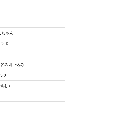
こちゃん
コラボ
顧客の囲い込み
.0
Ｂ含む）
ト