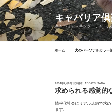
コ
ン
テ
キャバリア倶
ン
キャバリア・キング・チャール
ツ
へ
ス
キ
ホーム
犬のパーソナルカラー
ッ
プ
投
2014年7月26日
投稿者:
ABEATSUTADA
稿
求められる感覚的
日:
情報化社会にリアル店舗で求め
ます。