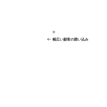
投
過
前
稿
去
幅広い顧客の囲い込み
の
ナ
投
ビ
稿
ゲ
ー
シ
ョ
ン