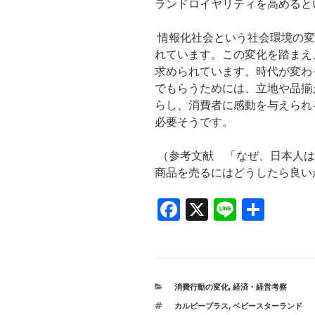
ランドロイヤリティを高めると
情報化社会という社会環境の変
れています。この変化を踏まえ
求められています。時代が変わ
でもらうためには、立地や品揃
らし、消費者に感動を与えられ
必要そうです。
（参考文献 「なぜ、日本人は
商品を売るにはどうしたら良い
F
X
Li
共
a
n
有
c
e
e
カ
消費行動の変化
,
経済・経営考察
b
テ
タ
カルビープラス
,
ベビースターランド
ゴ