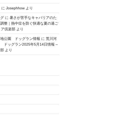
容
に
Josephhow
より
ング
に
暑さが苦手なキャバリアのた
度調整｜熱中症を防ぐ快適な夏の過ご
リア倶楽部
より
緑地公園 ドッグラン情報
に
荒川河
ドッグラン2025年5月14日情報 –
楽部
より