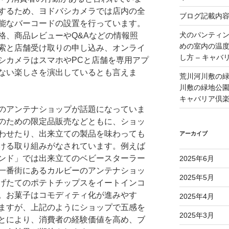
するため、ヨドバシカメラでは店内の全
ブログ記載内
能なバーコードの設置を行っています。
犬のパンティ
格、商品レビューやQ&Aなどの情報照
めの室内の温
索と店舗受け取りの申し込み、オンライ
し方 – キャバ
シカメラはスマホやPCと店舗を専用アプ
ない楽しさを演出しているとも言えま
荒川河川敷の
川敷の緑地公園 
キャバリア倶
のアンテナショップが話題になっていま
のための限定品販売などともに、ショッ
わせたり、出来立ての製品を味わっても
アーカイブ
ける取り組みがなされています。例えば
ンド」では出来立てのベビースターラー
2025年6月
一番街にあるカルビーのアンテナショッ
2025年5月
げたてのポテトチップスをイートインコ
。お菓子はコモディティ化が進みやす
2025年4月
ますが、上記のようにショップで五感を
2025年3月
とにより、消費者の経験価値を高め、ブ