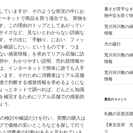
暑さが苦手な
していますが、そのような状況の中にお
熱中症を防ぐ
ターネットで商品を買う場合でも、実物を
す。この理由のトップとしてあがってい
荒川河川敷の緑
サイズなど、見ないとわからない詳細な
情報
す。その次に「手触り、におい、フィッ
犬の跛行
を確認したい」というものです。つま
ない感覚情報」を求めてリアル店舗に訪
荒川河川敷の緑
明や、わかりやすい説明、売れ筋情報や
情報
は、インターネットで簡単に誰でも入手
荒川河川敷の緑
います。そのために消費者はリアル店舗
情報
感で判断する感覚情報を求めるようにな
ょっとネットで調べれば、どんどん知識
を補完するためにリアル店舗での感覚的
最近のコメント
ょう。
札幌の百貨店
の検討や確認だけを行い、実際の購入は
【東京近郊 
プで価格の安いところなどを探して行う
り
という消費者の行動があると言われていま