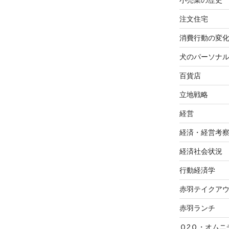
小売業の歴史
注文住宅
消費行動の変
犬のパーソナ
百貨店
立地戦略
経営
経済・経営考
経済社会状況
行動経済学
赤羽テイクア
赤羽ランチ
Ｏ2Ｏ・オムニ