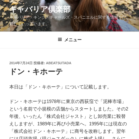
コ
キャバリア倶楽部
ン
キャバリア・キング・チャールズ・スパニエルに関する情報を記
テ
載していっています。
ン
ツ
メニュー
へ
ス
キ
ッ
投
2014年7月24日
投稿者:
ABEATSUTADA
稿
ドン・キホーテ
プ
日:
本日は「ドン・キホーテ」について記載します。
ドン・キホーテは1978年に東京の西荻窪で「泥棒市場」
という名前で小規模の店舗からスタートしました。その2
年後、いったん「株式会社ジャスト」とし卸売業に鞍替
えしますが、1989年に再び小売業へ。1995年には現在の
「株式会社ドン・キホーテ」に商号を改称します。翌年
には店頭市場（現ジャスダック）に株式上場し、さらに