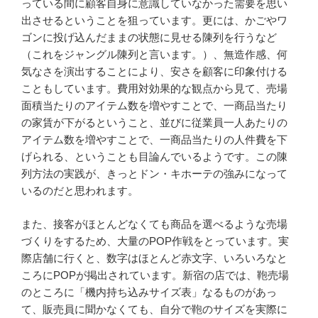
っている間に顧客自身に意識していなかった需要を思い
出させるということを狙っています。更には、かごやワ
ゴンに投げ込んだままの状態に見せる陳列を行うなど
（これをジャングル陳列と言います。）、無造作感、何
気なさを演出することにより、安さを顧客に印象付ける
こともしています。費用対効果的な観点から見て、売場
面積当たりのアイテム数を増やすことで、一商品当たり
の家賃が下がるということ、並びに従業員一人あたりの
アイテム数を増やすことで、一商品当たりの人件費を下
げられる、ということも目論んでいるようです。この陳
列方法の実践が、きっとドン・キホーテの強みになって
いるのだと思われます。
また、接客がほとんどなくても商品を選べるような売場
づくりをするため、大量のPOP作戦をとっています。実
際店舗に行くと、数字はほとんど赤文字、いろいろなと
ころにPOPが掲出されています。新宿の店では、鞄売場
のところに「機内持ち込みサイズ表」なるものがあっ
て、販売員に聞かなくても、自分で鞄のサイズを実際に