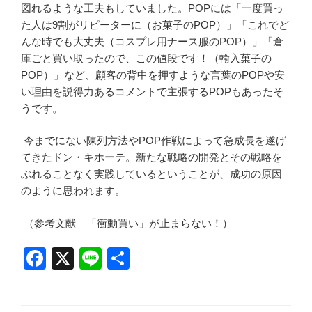
図れるような工夫もしていました。POPには「一度買っ
た人は9割がリピーターに（お菓子のPOP）」「これでど
んな時でも大丈夫（コスプレ用ナース服のPOP）」「倉
庫ごと買い取ったので、この値段です！（輸入菓子の
POP）」など、顧客の背中を押すような言葉のPOPや安
い理由を説得力あるコメントで主張するPOPもあったそ
うです。
今までにない陳列方法やPOP作戦によって急成長を遂げ
てきたドン・キホーテ。新たな戦略の開発とその戦略を
ぶれることなく実践しているということが、成功の原因
のように思われます。
（参考文献 「衝動買い」が止まらない！）
F
X
Li
共
a
n
有
c
e