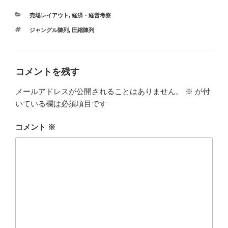
e
カ
売場レイアウト
,
経済・経営考察
b
テ
タ
ジャングル陳列
,
圧縮陳列
ゴ
o
グ
リ
ー
o
k
コメントを残す
メールアドレスが公開されることはありません。
※
が付
いている欄は必須項目です
コメント
※