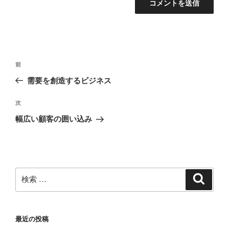
投
過
前
稿
去
需要を創造するビジネス
ナ
の
ビ
投
次
次
稿
ゲ
の
幅広い顧客の囲い込み
投
ー
稿
シ
ョ
ン
検
検
索
索:
最近の投稿