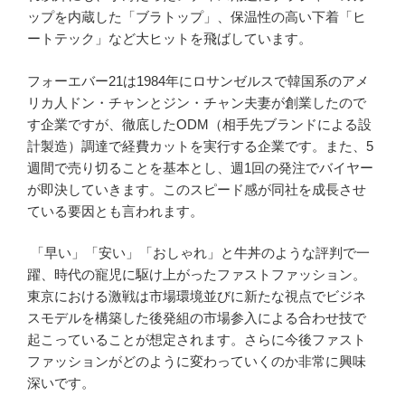
ップを内蔵した「ブラトップ」、保温性の高い下着「ヒ
ートテック」など大ヒットを飛ばしています。
フォーエバー21は1984年にロサンゼルスで韓国系のアメ
リカ人ドン・チャンとジン・チャン夫妻が創業したので
す企業ですが、徹底したODM（相手先ブランドによる設
計製造）調達で経費カットを実行する企業です。また、5
週間で売り切ることを基本とし、週1回の発注でバイヤー
が即決していきます。このスピード感が同社を成長させ
ている要因とも言われます。
「早い」「安い」「おしゃれ」と牛丼のような評判で一
躍、時代の寵児に駆け上がったファストファッション。
東京における激戦は市場環境並びに新たな視点でビジネ
スモデルを構築した後発組の市場参入による合わせ技で
起こっていることが想定されます。さらに今後ファスト
ファッションがどのように変わっていくのか非常に興味
深いです。