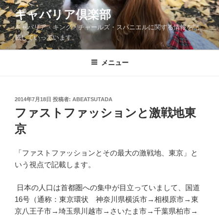
コ
キャバリア倶楽部
ン
キャバリア・キング・チャールズ・スパニエルに関する情報を記
テ
載していっています。
ン
ツ
メニュー
へ
ス
キ
ッ
投
2014年7月18日
投稿者:
ABEATSUTADA
稿
ファストファッションと激戦地東
プ
日:
京
「ファストファッションとその最大の激戦地、東京」と
いう視点で記載します。
日本の人口は首都圏への集中が目立っていまして、国道
16号（通称：東京環状 神奈川県横浜市→相模原市→東
京八王子市→埼玉県川越市→さいたま市→千葉県柏市→