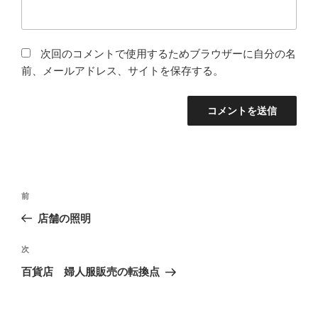
次回のコメントで使用するためブラウザーに自分の名
前、メールアドレス、サイトを保存する。
投
過
前
稿
去
店舗の照明
ナ
の
ビ
投
次
次
稿
ゲ
の
百貨店 婦人服販売の転換点
投
ー
稿
シ