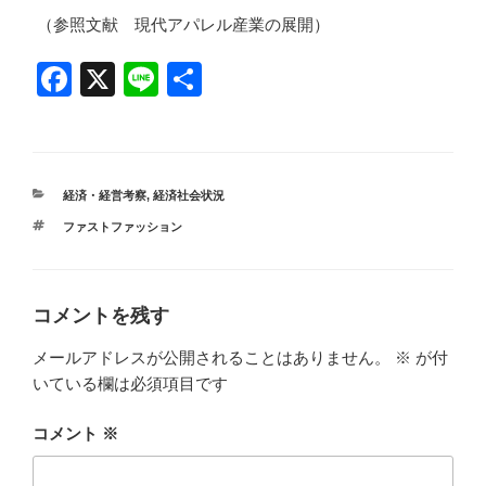
（参照文献 現代アパレル産業の展開）
F
X
Li
共
a
n
有
c
e
e
カ
経済・経営考察
,
経済社会状況
b
テ
タ
ファストファッション
ゴ
o
グ
リ
ー
o
k
コメントを残す
メールアドレスが公開されることはありません。
※
が付
いている欄は必須項目です
コメント
※