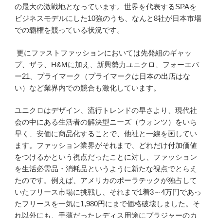
の最大の激戦地となっています。世界を代表するSPAを
ビジネスモデルにした10強のうち、なんと8社が日本市場
での覇権を競っている状況です。
更にファストファッションにおいては先発組のギャッ
プ、ザラ、H&Mに加え、新興勢力ユニクロ、フォーエバ
ー21、プライマーク（プライマークは日本の出店はな
い）など業界内での競合も激化しています。
ユニクロはデザイン、流行トレンドの早さより、現代社
会の中にある生活者の解決型ニーズ（ウォンツ）をいち
早く、安価に商品化することで、他社と一線を画してい
ます。ファッション業界がそれまで、どれだけ付加価値
をつけるかという視点だったことに対し、ファッション
を生活必需品・消耗品というように新たな視点でとらえ
たのです。例えば、アメリカのポーラテックが独占して
いたフリース市場に挑戦し、それまで1着3～4万円であっ
たフリースを一気に1,980円にまで価格破壊しました。そ
れ以外にも、手薄だったレディス用途にブラジャーのカ