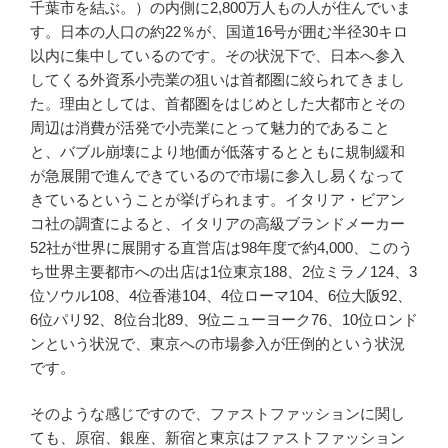
千葉市を結ぶ。）の内側に2,800万人もの人が住んでいま
す。日本の人口の約22％が、国道16号が囲む半径30キロ
以内に集中しているのです。その状況下で、日本へ参入
してくる外資系小売業の狙いは首都圏に絞られてきまし
た。理由としては、首都圏をはじめとした大都市とその
周辺は消費が活発で小売業にとって魅力的であること
と、バブル崩壊により地価が低落するとともに規制緩和
が急展開で進んできているので市場に参入し易くなって
きているということが挙げられます。イタリア・ビアン
コ社の調査によると、イタリアの高級ブランドメーカー
52社が世界に展開する直営店は98年度で約4,000、このう
ち世界主要都市への出店は1位東京188、2位ミラノ124、3
位ソウル108、4位香港104、4位ローマ104、6位大阪92、
6位パリ92、8位台北89、9位ニューヨーク76、10位ロンド
ンという状況で、東京への市場参入が圧倒的という状況
です。
そのような感じですので、ファストファッションに関し
ても、原宿、銀座、新宿と東京はファストファッション