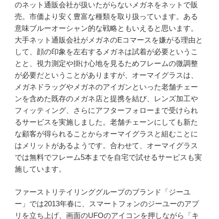
のネット通販会社が扱いたがらないメガネをネットで販
売。市価より安く豊富な種類を取り扱っています。ある
意味ブルーオーシャン的な戦略ともいえると思います。
大手ネット通販会社がメガネのEコマースを嫌がる理由と
して、顔の印象を左右するメガネは試着が必要というこ
とと、視力測定や掛け心地を見るためフレームの微調整
が必要だということがありますが、オーマイグラスは、
メガネドラッグやメガネのアイガンといった老舗チェー
ンを含めた既存のメガネ店と提携を結び、レンズ加工や
フィッティング、さらにアフターフォローまで受けられ
るサービスを実施しました。老舗チェーンにしても新た
な顧客が得られることからオーマイグラスと組むことに
はメリットがあるようです。合わせて、オーマイグラス
では無料でフレーム5本までを自宅で試せるサービスも実
施しています。
ファーストリテイリンググループのブランド「ジーユ
ー」では2013年春に、スマートフォンのジーユーのアプ
リを立ち上げ、画面のUFOのアイコンを押しながら「キ