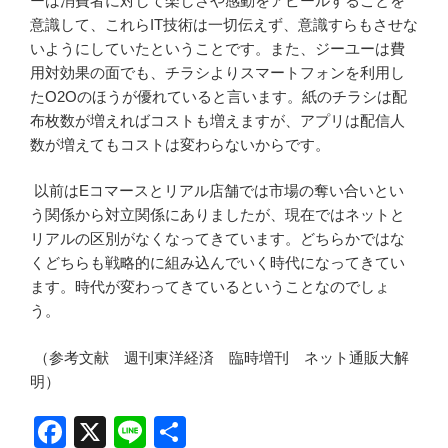
ーは消費者に対して楽しさや感動をアピールすることを
意識して、これらIT技術は一切伝えず、意識すらもさせな
いようにしていたということです。また、ジーユーは費
用対効果の面でも、チラシよりスマートフォンを利用し
たO2Oのほうが優れていると言います。紙のチラシは配
布枚数が増えればコストも増えますが、アプリは配信人
数が増えてもコストは変わらないからです。
以前はEコマースとリアル店舗では市場の奪い合いとい
う関係から対立関係にありましたが、現在ではネットと
リアルの区別がなくなってきています。どちらかではな
くどちらも戦略的に組み込んでいく時代になってきてい
ます。時代が変わってきているということなのでしょ
う。
（参考文献 週刊東洋経済 臨時増刊 ネット通販大解
明）
F
X
Li
共