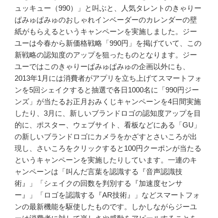
ュッキュー（990）」と叫ぶと、人気タレントのきゃりー
ぱみゅぱみゅのおしゃれインベーダーのカレンダーの壁
紙がもらえるというキャンペーンを実施しました。ジー
ユーは今春から新価格戦略「990円」を掲げていて、この
新戦略の認知度のアップを狙ったものとなります。ジー
ユーではこのきゃりーぱみゅぱみゅの企画以外にも、
2013年1月には消費者がアプリを立ち上げてスマートフォ
ンを5回シェイクすると抽選で各日1000名に「990円ジー
ンズ」が当たるお正月おみくじキャンペーンを4日間実施
したり、3月に、新しいブランドロゴの認知度アップを目
的に、ポスター、ウェブサイト、看板などにある「GU」
の新しいブランドロゴにカメラをかざすとさいころが出
現し、さいころをクリックすると100円クーポンが当たる
というキャンペーンを実施したりしています。一連のキ
ャンペーンは「叫んだ言葉を認識する『音声認識技
術』」「シェイクの回数を判別する『加速度センサ
ー』」「ロゴを認識する『AR技術』」などスマートフォ
ンの最新機能を駆使したものです。しかしながらジーユ