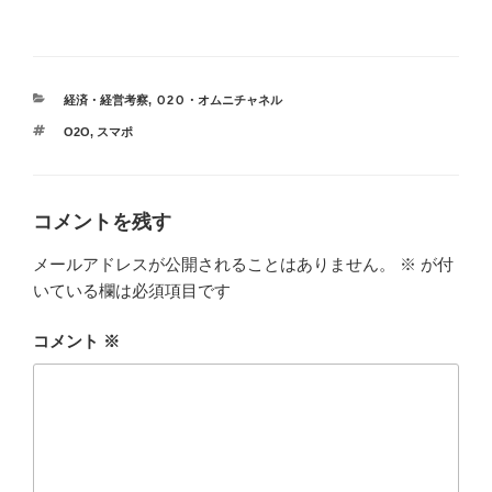
a
n
有
c
e
e
カ
経済・経営考察
,
Ｏ2Ｏ・オムニチャネル
b
テ
タ
O2O
,
スマポ
ゴ
o
グ
リ
ー
o
k
コメントを残す
メールアドレスが公開されることはありません。
※
が付
いている欄は必須項目です
コメント
※