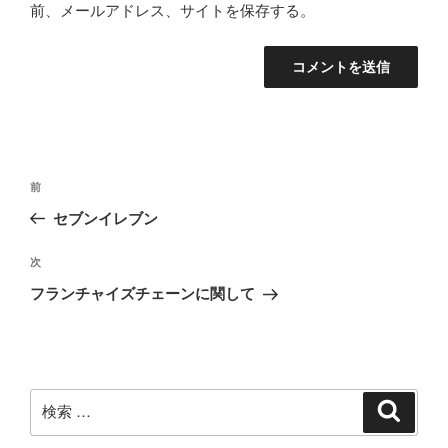
前、メールアドレス、サイトを保存する。
投
過
前
稿
去
セブンイレブン
ナ
の
ビ
投
次
次
稿
ゲ
の
フランチャイズチェーンに関して
投
ー
稿
シ
ョ
ン
検
検
索
索: