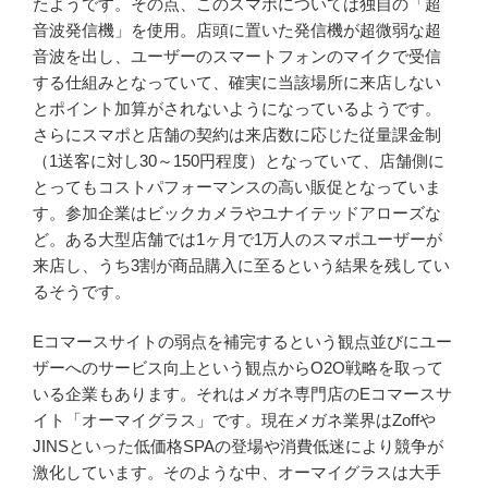
たようです。その点、このスマポについては独自の「超
音波発信機」を使用。店頭に置いた発信機が超微弱な超
音波を出し、ユーザーのスマートフォンのマイクで受信
する仕組みとなっていて、確実に当該場所に来店しない
とポイント加算がされないようになっているようです。
さらにスマポと店舗の契約は来店数に応じた従量課金制
（1送客に対し30～150円程度）となっていて、店舗側に
とってもコストパフォーマンスの高い販促となっていま
す。参加企業はビックカメラやユナイテッドアローズな
ど。ある大型店舗では1ヶ月で1万人のスマポユーザーが
来店し、うち3割が商品購入に至るという結果を残してい
るそうです。
Eコマースサイトの弱点を補完するという観点並びにユー
ザーへのサービス向上という観点からO2O戦略を取って
いる企業もあります。それはメガネ専門店のEコマースサ
イト「オーマイグラス」です。現在メガネ業界はZoffや
JINSといった低価格SPAの登場や消費低迷により競争が
激化しています。そのような中、オーマイグラスは大手