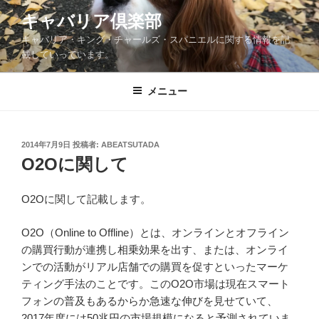
コ
キャバリア倶楽部
ン
キャバリア・キング・チャールズ・スパニエルに関する情報を記
テ
載していっています。
ン
ツ
メニュー
へ
ス
キ
ッ
投
2014年7月9日
投稿者:
ABEATSUTADA
稿
O2Oに関して
プ
日:
O2Oに関して記載します。
O2O（Online to Offline）とは、オンラインとオフライン
の購買行動が連携し相乗効果を出す、または、オンライ
ンでの活動がリアル店舗での購買を促すといったマーケ
ティング手法のことです。このO2O市場は現在スマート
フォンの普及もあるからか急速な伸びを見せていて、
2017年度には50兆円の市場規模になると予測されていま