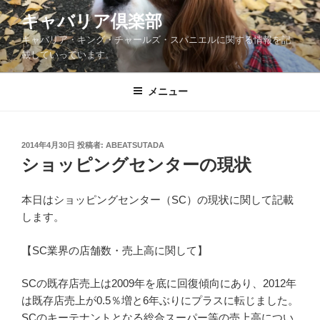
コ
キャバリア倶楽部
ン
キャバリア・キング・チャールズ・スパニエルに関する情報を記
テ
載していっています。
ン
ツ
メニュー
へ
ス
キ
ッ
投
2014年4月30日
投稿者:
ABEATSUTADA
稿
ショッピングセンターの現状
プ
日:
本日はショッピングセンター（SC）の現状に関して記載
します。
【SC業界の店舗数・売上高に関して】
SCの既存店売上は2009年を底に回復傾向にあり、2012年
は既存店売上が0.5％増と6年ぶりにプラスに転じました。
SCのキーテナントとなる総合スーパー等の売上高につい