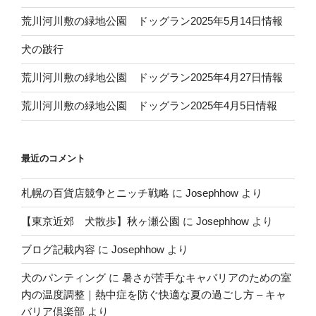
荒川河川敷の緑地公園 ドッグラン2025年5月14日情報
犬の跛行
荒川河川敷の緑地公園 ドッグラン2025年4月27日情報
荒川河川敷の緑地公園 ドッグラン2025年4月5日情報
最近のコメント
札幌の百貨店競争とニッチ戦略
に
Josephhow
より
【東京近郊 犬散歩】秋ヶ瀬公園
に
Josephhow
より
ブログ記載内容
に
Josephhow
より
犬のパンティング
に
暑さが苦手なキャバリアのための室
内の温度調整｜熱中症を防ぐ快適な夏の過ごし方 – キャ
バリア倶楽部
より