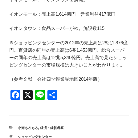
イオンモール：売上高1,614億円 営業利益417億円
イオンタウン：食品スーパーが核。施設数115
※ショッピングセンターの2012年の売上高は28兆1,876億
円。百貨店の同年の売上高は6兆1,453億円。総合スーパ
ーの同年の売上高は12兆5,340億円。売上高で見たショッ
ピングセンターの市場規模は大きいことがわかります。
（参考文献 会社四季報業界地図2014年版）
F
X
Li
共
a
n
有
c
e
e
カ
小売もろもろ
,
経済・経営考察
b
テ
タ
ショッピングセンター