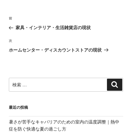
投
過
前
稿
去
家具・インテリア・生活雑貨店の現状
ナ
の
ビ
投
次
次
稿
ゲ
の
ホームセンター・ディスカウントストアの現状
投
ー
稿
シ
ョ
ン
検
検
索
索:
最近の投稿
暑さが苦手なキャバリアのための室内の温度調整｜熱中
症を防ぐ快適な夏の過ごし方