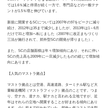
ては1.6％減と停滞が続く一方で、専門店などの一般テナ
ントが1.5％増と伸びています。
新規に開業するSCについては2007年の97をピークに減り
続け、2012年は35まで減少しましたが、2013年は1～6月
だけで31と増加へ転じました（2007年に改正まちづくり
三法が施行されて、郊外型SCの開発が滞りました）。
また、SCの店舗面積は年々増加傾向にあり、それに伴い
SCの売上高も2009年に一旦減少したものの総じて増加傾
向にあります。
【人気のマストラ拠点】
マストラ拠点とは空港、高速道路、ターミナル駅など大
量輸送機関（マストラフィック）拠点のことです。つま
り、空ナカ、道ナカ、駅ナカと言われる立地ですが、近
年はそれらの立地へ開業することが好まれる傾向にあり
ます。少し前まで行われていた、郊外へ低コストで大型