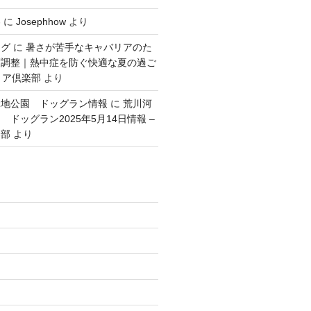
容
に
Josephhow
より
ング
に
暑さが苦手なキャバリアのた
度調整｜熱中症を防ぐ快適な夏の過ご
リア倶楽部
より
緑地公園 ドッグラン情報
に
荒川河
ドッグラン2025年5月14日情報 –
楽部
より