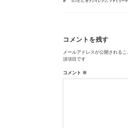
タ
コンビニ
,
セブンイレブン
,
ファミリーマ
ゴ
o
グ
リ
ー
o
k
コメントを残す
メールアドレスが公開されるこ
須項目です
コメント
※