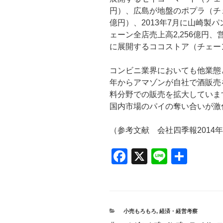
円）、広島が地盤のポプラ（チェ
億円）、2013年7月に山崎製
ェーン全店売上高2,256億円、
に展開するココストア（チェーン
コンビニ業界においても他業態と
年からアマゾンが自社で酒販売
料分野での販売を拡大していま
国内市場のパイの奪い合いが激
（参考文献 会社四季報2014年
F
X
Li
共
a
n
有
c
e
e
カ
小売もろもろ
,
経済・経営考察
b
テ