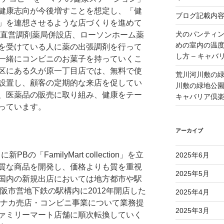
健康志向が今後増すことを想定し、「健
ブログ記載内
」を連想させるような店づくりを進めて
犬のパンティ
の直営調剤薬局併設店、ローソンホーム薬
めの室内の温
を受けている人に薬の出張調剤を行って
し方 – キャバ
一緒にコンビニのお菓子を持っていくこ
区にある久が原一丁目店では、無料で使
荒川河川敷の
設置し、顧客の定期的な来店を促してい
川敷の緑地公園 
、医薬品の販売に取り組み、健康をテー
キャバリア倶
っています。
アーカイブ
Bの「FamilyMart collection」を立
2025年6月
質な商品を開発し、価格よりも質を重視
2025年5月
国内の新規出店においては地方都市や駅
大阪市営地下鉄の駅構内に2012年開店した
2025年4月
駅ナカ売店・コンビニ事業について業務提
2025年3月
ァミリーマート店舗に順次転換していく