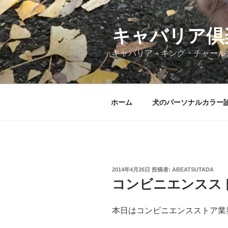
コ
ン
テ
キャバリア倶
ン
キャバリア・キング・チャール
ツ
へ
ス
キ
ホーム
犬のパーソナルカラー
ッ
プ
投
2014年4月26日
投稿者:
ABEATSUTADA
稿
コンビニエンスス
日:
本日はコンビニエンスストア業