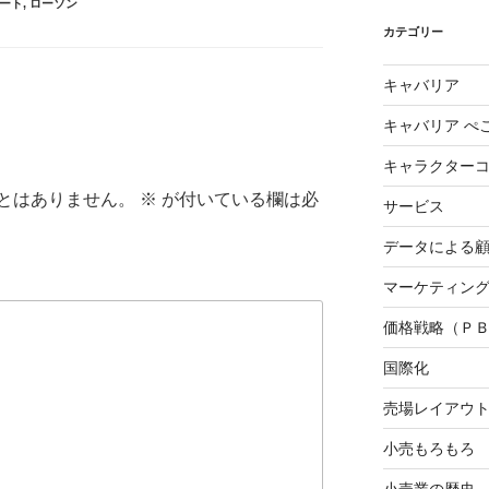
ート
,
ローソン
カテゴリー
キャバリア
キャバリア ぺ
キャラクター
とはありません。
※
が付いている欄は必
サービス
データによる
マーケティング3
価格戦略（Ｐ
国際化
売場レイアウ
小売もろもろ