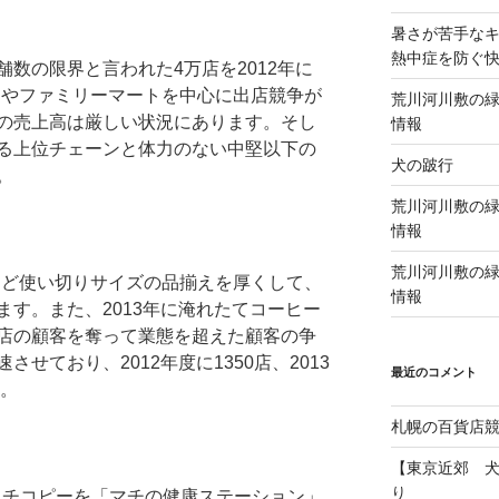
暑さが苦手な
熱中症を防ぐ
数の限界と言われた4万店を2012年に
ンやファミリーマートを中心に出店競争が
荒川河川敷の緑
の売上高は厳しい状況にあります。そし
情報
る上位チェーンと体力のない中堅以下の
犬の跛行
。
荒川河川敷の緑
情報
荒川河川敷の緑
など使い切りサイズの品揃えを厚くして、
情報
す。また、2013年に淹れたてコーヒー
店の顧客を奪って業態を超えた顧客の争
せており、2012年度に1350店、2013
最近のコメント
す。
札幌の百貨店
【東京近郊 
り
ャッチコピーを「マチの健康ステーション」