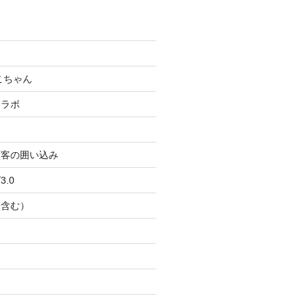
こちゃん
コラボ
顧客の囲い込み
.0
Ｂ含む）
ト