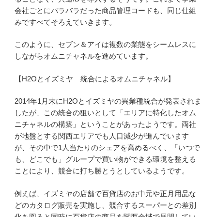
会社ごとにバラバラだった商品管理コードも、同じ仕組
みですべてそろえていきます。
このように、セブン＆アイは複数の業態をシームレスに
しながらオムニチャネルを進めています。
【H2Oとイズミヤ 統合によるオムニチャネル】
2014年1月末にH2Oとイズミヤの異業種統合が発表されま
したが、この統合の狙いとして「エリアに特化したオム
ニチャネルの構築」ということがあったようです。両社
が地盤とする関西エリアでも人口減少が進んでいます
が、その中で1人当たりのシェアを高めるべく、「いつで
も、どこでも」グループで買い物ができる環境を整える
ことにより、競合に打ち勝とうとしているようです。
例えば、イズミヤの店舗で百貨店のお中元や正月用品な
どのカタログ販売を実施し、競合するスーパーとの差別
化を図ると同時に百貨店の商品を関西全域で展開してい