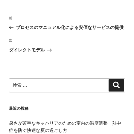
投
過
前
稿
去
プロセスのマニュアル化による安価なサービスの提供
ナ
の
ビ
投
次
次
稿
ゲ
の
ダイレクトモデル
投
ー
稿
シ
ョ
ン
検
検
索
索:
最近の投稿
暑さが苦手なキャバリアのための室内の温度調整｜熱中
症を防ぐ快適な夏の過ごし方