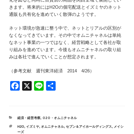
きます。将来的にはH2Oの個宅配送とイズミヤのネット
通販も共有化を進めていく散弾のようです。
ネット環境が急速に整う中で、ネットとリアルの区別が
なくなってきています。その中でオムニチャネルは単純
なネット事業の一つではなく、経営戦略として各社が取
り組みを進めています。今後もオムニチャネルの取り組
みは各社で進んでいくことが想定されます。
（参考文献 週刊東洋経済 2014 4/26）
F
X
Li
共
a
n
有
c
e
e
カ
経済・経営考察
,
Ｏ2Ｏ・オムニチャネル
b
テ
タ
H2O
,
イズミヤ
,
オムニチャネル
,
セブン＆アイホールディングス
,
メイシ
ゴ
o
グ
ーズ
リ