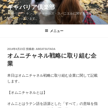
コ
キャバリア倶楽部
ン
キャバリア・キング・チャールズ・スパニエルに関する情報を記
テ
載していっています。
ン
ツ
メニュー
へ
ス
キ
ッ
投
2014年4月23日
投稿者:
ABEATSUTADA
稿
オムニチャネル戦略に取り組む企
プ
日:
業
本日はオムニチャネル戦略に取り組む企業に関して記載
します。
【オムニチャネルとは】
オムニとはラテン語を語源とした「すべて」の意味を指