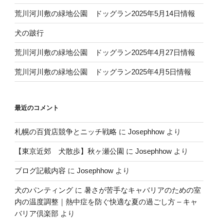
荒川河川敷の緑地公園 ドッグラン2025年5月14日情報
犬の跛行
荒川河川敷の緑地公園 ドッグラン2025年4月27日情報
荒川河川敷の緑地公園 ドッグラン2025年4月5日情報
最近のコメント
札幌の百貨店競争とニッチ戦略
に
Josephhow
より
【東京近郊 犬散歩】秋ヶ瀬公園
に
Josephhow
より
ブログ記載内容
に
Josephhow
より
犬のパンティング
に
暑さが苦手なキャバリアのための室
内の温度調整｜熱中症を防ぐ快適な夏の過ごし方 – キャ
バリア倶楽部
より