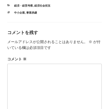
e
カ
経済・経営考察
,
経済社会状況
b
テ
タ
中小企業
,
事業承継
ゴ
o
グ
リ
ー
o
k
コメントを残す
メールアドレスが公開されることはありません。
※
が付
いている欄は必須項目です
コメント
※