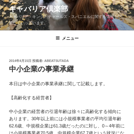
コ
キャバリア倶楽部
ン
キャバリア・キング・チャールズ・スパニエルに関する情報を記
テ
載していっています。
ン
ツ
メニュー
へ
ス
キ
ッ
投
2014年4月15日
投稿者:
ABEATSUTADA
稿
中小企業の事業承継
プ
日:
本日は中小企業の事業承継に関して記載します。
【高齢化する経営者】
中小企業の経営者の引退年齢は徐々に高齢化する傾向に
あります。30年以上前には小規模事業者の平均引退年齢
62.6歳、中規模企業は61.3歳だったのに対し、0～4年前に
は小規模事業者70.5歳、中規模企業67.7歳という状況にな