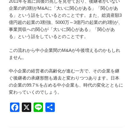
2011年を底に回復の兆しを見せており、後継者がいない
企業の約3割がM&Aに「大いに関心がある」「関心があ
る」という話をしているとのことです。また、総資産額3
億円超の起業の3割強、5000万～3億円の起業の約3割が、
事業買収への関心が「大いに関心がある」「関心があ
る」という話をしているとのことです。
この流れから中小企業間のM&Aが今後増えるのかもしれ
ません。
中小企業の経営者の高齢化が進む一方で、その企業を継
ぐ後継者の承継形態も過去と変わりつつあります。日本
の企業の99.7％を占める中小企業も、時代の変化とともに
変わっていくのでしょう。
F
X
Li
共
a
n
有
c
e