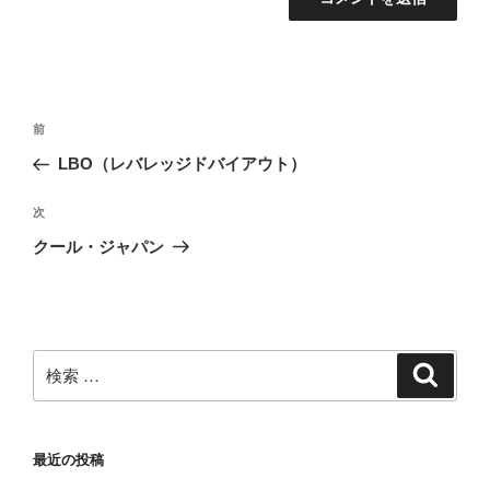
投
過
前
稿
去
LBO（レバレッジドバイアウト）
ナ
の
ビ
投
次
次
稿
ゲ
の
クール・ジャパン
投
ー
稿
シ
ョ
ン
検
検
索
索:
最近の投稿