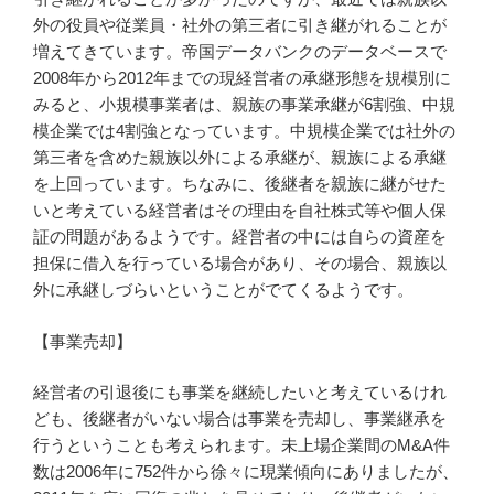
外の役員や従業員・社外の第三者に引き継がれることが
増えてきています。帝国データバンクのデータベースで
2008年から2012年までの現経営者の承継形態を規模別に
みると、小規模事業者は、親族の事業承継が6割強、中規
模企業では4割強となっています。中規模企業では社外の
第三者を含めた親族以外による承継が、親族による承継
を上回っています。ちなみに、後継者を親族に継がせた
いと考えている経営者はその理由を自社株式等や個人保
証の問題があるようです。経営者の中には自らの資産を
担保に借入を行っている場合があり、その場合、親族以
外に承継しづらいということがでてくるようです。
【事業売却】
経営者の引退後にも事業を継続したいと考えているけれ
ども、後継者がいない場合は事業を売却し、事業継承を
行うということも考えられます。未上場企業間のM&A件
数は2006年に752件から徐々に現業傾向にありましたが、