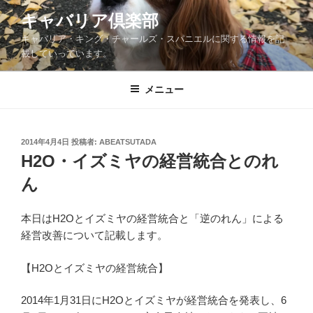
コ
キャバリア倶楽部
ン
キャバリア・キング・チャールズ・スパニエルに関する情報を記
テ
載していっています。
ン
ツ
メニュー
へ
ス
キ
ッ
投
2014年4月4日
投稿者:
ABEATSUTADA
稿
H2O・イズミヤの経営統合とのれ
プ
日:
ん
本日はH2Oとイズミヤの経営統合と「逆のれん」による
経営改善について記載します。
【H2Oとイズミヤの経営統合】
2014年1月31日にH2Oとイズミヤが経営統合を発表し、6