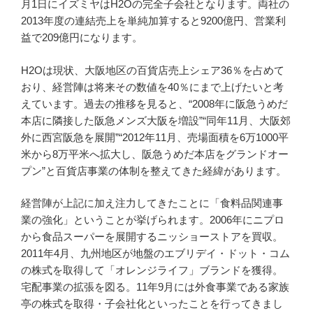
月1日にイズミヤはH2Oの完全子会社となります。両社の
2013年度の連結売上を単純加算すると9200億円、営業利
益で209億円になります。
H2Oは現状、大阪地区の百貨店売上シェア36％を占めて
おり、経営陣は将来その数値を40％にまで上げたいと考
えています。過去の推移を見ると、“2008年に阪急うめだ
本店に隣接した阪急メンズ大阪を増設”“同年11月、大阪郊
外に西宮阪急を展開”“2012年11月、売場面積を6万1000平
米から8万平米へ拡大し、阪急うめだ本店をグランドオー
プン”と百貨店事業の体制を整えてきた経緯があります。
経営陣が上記に加え注力してきたことに「食料品関連事
業の強化」ということが挙げられます。2006年にニプロ
から食品スーパーを展開するニッショーストアを買収。
2011年4月、九州地区が地盤のエブリデイ・ドット・コム
の株式を取得して「オレンジライフ」ブランドを獲得。
宅配事業の拡張を図る。11年9月には外食事業である家族
亭の株式を取得・子会社化といったことを行ってきまし