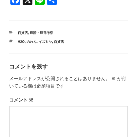
F
X
Li
共
a
n
有
c
e
e
カ
百貨店
,
経済・経営考察
b
テ
タ
H2O
,
のれん
,
イズミヤ
,
百貨店
ゴ
o
グ
リ
ー
o
k
コメントを残す
メールアドレスが公開されることはありません。
※
が付
いている欄は必須項目です
コメント
※