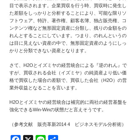
目で表示されます。企業買収を行う時、買収時に発生し
た差額をしっかりと分析することにより、可能な限りソ
フトウェア、特許、著作権、顧客名簿、独占販売権、コ
ンテンツ権など無形固定資産に分類し、残りの金額をの
れんとすることにしています。つまり、のれんというの
は目に見えない資産の中で、無形固定資産のようにしっ
かりと分類できない資産となります。
さて、H2Oとイズミヤの経営統合による『逆のれん』で
すが、買収される会社（イズミヤ）の純資産より低い価
格で買収した場合の差額で、買収した会社（H2O）の営
業外収益となることを言います。
H2Oとイズミヤの経営統合は補完的に両社の経営基盤を
強化できるWin-Winの状態だと言えそうです。
（参考文献 販売革新2014 4 ビジネスモデル分析術）