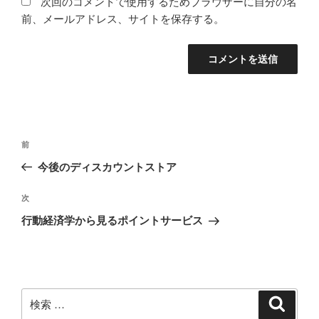
次回のコメントで使用するためブラウザーに自分の名
前、メールアドレス、サイトを保存する。
投
過
前
稿
去
今後のディスカウントストア
ナ
の
ビ
投
次
次
稿
ゲ
の
行動経済学から見るポイントサービス
投
ー
稿
シ
ョ
ン
検
検
索
索: