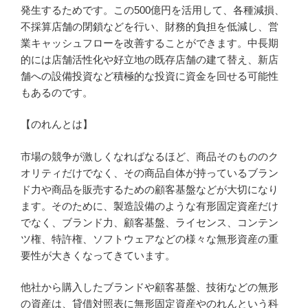
発生するためです。この500億円を活用して、各種減損、
不採算店舗の閉鎖などを行い、財務的負担を低減し、営
業キャッシュフローを改善することができます。中長期
的には店舗活性化や好立地の既存店舗の建て替え、新店
舗への設備投資など積極的な投資に資金を回せる可能性
もあるのです。
【のれんとは】
市場の競争が激しくなればなるほど、商品そのもののク
オリティだけでなく、その商品自体が持っているブラン
ド力や商品を販売するための顧客基盤などが大切になり
ます。そのために、製造設備のような有形固定資産だけ
でなく、ブランド力、顧客基盤、ライセンス、コンテン
ツ権、特許権、ソフトウェアなどの様々な無形資産の重
要性が大きくなってきています。
他社から購入したブランドや顧客基盤、技術などの無形
の資産は、貸借対照表に無形固定資産やのれんという科