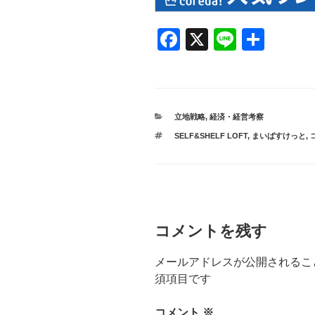
F
X
Li
共
a
n
有
c
e
e
カ
立地戦略
,
経済・経営考察
b
テ
タ
SELF&SHELF LOFT
,
まいばすけっと
,
ゴ
o
グ
リ
ー
o
k
コメントを残す
メールアドレスが公開されるこ
須項目です
コメント
※