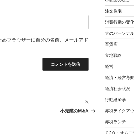
小売業の歴史
注文住宅
消費行動の変
犬のパーソナ
ためブラウザーに自分の名前、メールアド
百貨店
立地戦略
経営
経済・経営考
経済社会状況
行動経済学
次
次
の
小売業のM&A
赤羽テイクア
投
赤羽ランチ
稿
Ｏ2Ｏ・オムニ