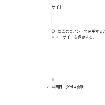
サイト
次回のコメントで使用する
レス、サイトを保存する。
投
過
前
稿
去
44回目 ダボス会議
の
ナ
投
ビ
稿