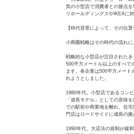
気の小型店で消費者との接点を
リホールディングスやIKEAに
【時代背景によって、その位置
小商圏戦略はその時代の流れに
戦略的な小型店が注目されたきっ
500平方メートル以上のすべ
ます。各企業は500平方メー
れようとしました。
1980年代。小型店であるコン
「成長モデル」としての意味を
での駅前や商業地を離れ、住宅
門店はロードサイドに成長の拠
1990年代。大店法の規制が緩