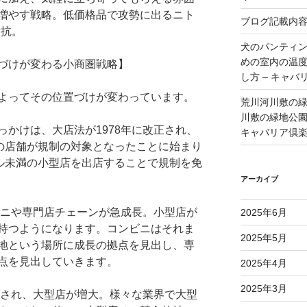
増やす戦略。低価格品で攻勢に出るニト
ブログ記載内
対抗。
犬のパンティ
めの室内の温
づけが変わる小商圏戦略】
し方 – キャバ
よってその位置づけが変わっています。
荒川河川敷の
川敷の緑地公園 
かけは、大店法が1978年に改正され、
キャバリア倶
ての店舗が規制の対象となったことに始まり
トル未満の小型店を出店することで規制を免
アーカイブ
ビニや専門店チェーンが急成長。小型店が
2025年6月
持つようになります。コンビニはそれま
2025年5月
地という場所に成長の拠点を見出し、専
点を見出していきます。
2025年4月
2025年3月
和され、大型店が増大。様々な業界で大型