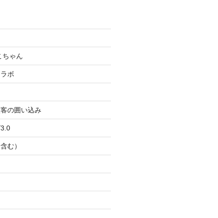
こちゃん
コラボ
顧客の囲い込み
.0
Ｂ含む）
ト