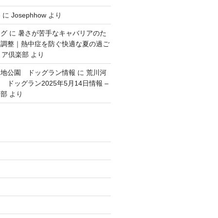
容
に
Josephhow
より
ング
に
暑さが苦手なキャバリアのた
度調整｜熱中症を防ぐ快適な夏の過ご
リア倶楽部
より
緑地公園 ドッグラン情報
に
荒川河
ドッグラン2025年5月14日情報 –
楽部
より