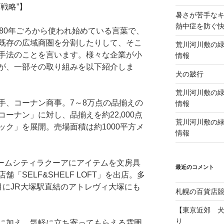
戦略”】
暑さが苦手な
熱中症を防ぐ
80年ごろから使われ始めている言葉で、
既存の広域商圏を分割したりして、そこ
荒川河川敷の緑
手法のことを言います。様々な企業が小
情報
が、一部その取り組みを以下紹介しま
犬の跛行
荒川河川敷の緑
手、コーナン商事。7～8万点の品揃えの
情報
ーナン」に対し、品揃えを約22,000点
荒川河川敷の緑
ク」を展開。売場面積は約1000平方メ
情報
ドームシティラクーアにアイテムを文房具
最近のコメント
「SELF&SHELF LOFT」を出店。多
月にJR大塚駅直結のアトレヴィ大塚にも
札幌の百貨店
【東京近郊 
り
に加え、気軽に立ち寄ってもらえる雰囲