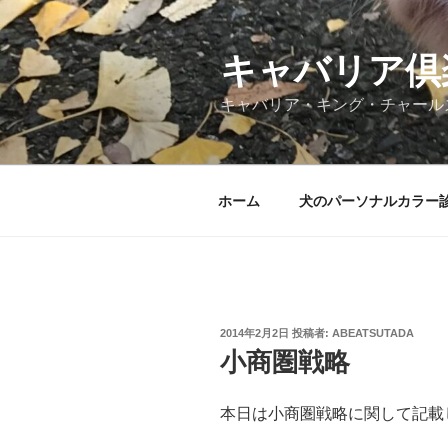
コ
ン
テ
キャバリア倶
ン
キャバリア・キング・チャール
ツ
へ
ス
キ
ホーム
犬のパーソナルカラー
ッ
プ
投
2014年2月2日
投稿者:
ABEATSUTADA
稿
小商圏戦略
日:
本日は小商圏戦略に関して記載