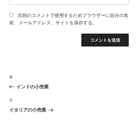
次回のコメントで使用するためブラウザーに自分の名
前、メールアドレス、サイトを保存する。
投
過
前
稿
去
インドの小売業
ナ
の
ビ
投
次
次
稿
ゲ
の
イタリアの小売業
投
ー
稿
シ
ョ