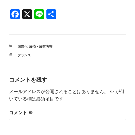
F
X
Li
共
a
n
有
c
e
e
カ
国際化
,
経済・経営考察
b
テ
タ
フランス
ゴ
o
グ
リ
ー
o
k
コメントを残す
メールアドレスが公開されることはありません。
※
が付
いている欄は必須項目です
コメント
※