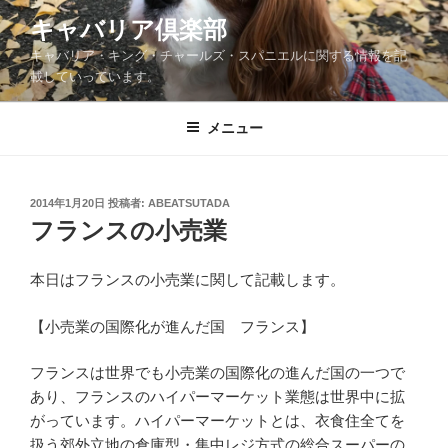
コ
キャバリア倶楽部
ン
キャバリア・キング・チャールズ・スパニエルに関する情報を記
テ
載していっています。
ン
ツ
メニュー
へ
ス
キ
ッ
投
2014年1月20日
投稿者:
ABEATSUTADA
稿
フランスの小売業
プ
日:
本日はフランスの小売業に関して記載します。
【小売業の国際化が進んだ国 フランス】
フランスは世界でも小売業の国際化の進んだ国の一つで
あり、フランスのハイパーマーケット業態は世界中に拡
がっています。ハイパーマーケットとは、衣食住全てを
扱う郊外立地の倉庫型・集中レジ方式の総合スーパーの