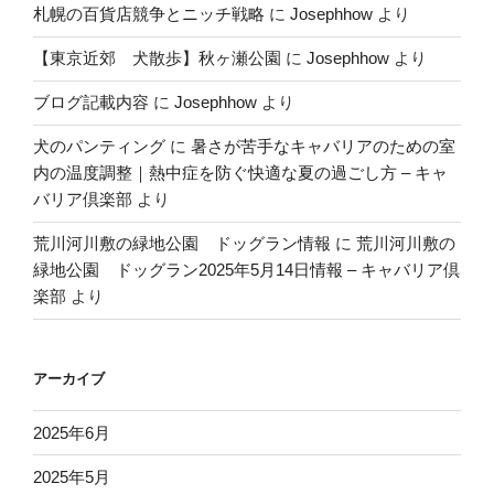
札幌の百貨店競争とニッチ戦略
に
Josephhow
より
【東京近郊 犬散歩】秋ヶ瀬公園
に
Josephhow
より
ブログ記載内容
に
Josephhow
より
犬のパンティング
に
暑さが苦手なキャバリアのための室
内の温度調整｜熱中症を防ぐ快適な夏の過ごし方 – キャ
バリア倶楽部
より
荒川河川敷の緑地公園 ドッグラン情報
に
荒川河川敷の
緑地公園 ドッグラン2025年5月14日情報 – キャバリア倶
楽部
より
アーカイブ
2025年6月
2025年5月