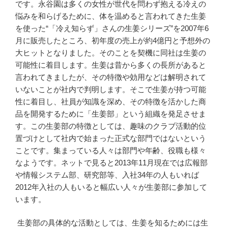
です。永谷園は多くの女性が世代を問わず抱える冷えの
悩みを和らげるために、体を温めると言われてきた生姜
を使った“「冷え知らず」さんの生姜シリーズ”を2007年6
月に販売したところ、初年度の売上が約4億円と予想外の
大ヒットとなりました。そのことを契機に同社は生姜の
可能性に着目します。生姜は昔から多くの長所があると
言われてきましたが、その特徴や効用などは解明されて
いないことが社内で判明します。そこで生姜が持つ可能
性に着目し、社員が知識を深め、その特徴を活かした商
品を開発するために「生姜部」という組織を発足させま
す。この生姜部の特徴としては、趣味のクラブ活動的位
置づけとして社内で始まった正式な部門ではないという
ことです。集まっている人々は部門や年齢、役職も様々
なようです。ネットで見ると2013年11月現在では広報部
や情報システム部、研究部等、入社34年の人もいれば
2012年入社の人もいると幅広い人々が生姜部に参加して
います。
生姜部の具体的な活動としては、生姜を知るためには生