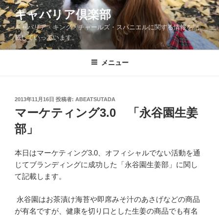
コ
キャバリア倶楽部
ン
キャバリア・キング・チャールズ・スパニエルに関する情報を記
テ
載していっています。
ン
ツ
メニュー
へ
ス
キ
ッ
投
2013年11月16日
投稿者:
ABEATSUTADA
稿
マーケティング3.0 「永谷園生姜
プ
日:
部」
本日はマーケティング3.0、オフィシャルでない活動を通
じてブランディングに成功した「永谷園生姜部」に関し
て記載します。
永谷園はお茶漬け海苔や即席みそ汁のあさげなどの商品
が有名ですが、健康を切り口とした生姜の商品でも有名