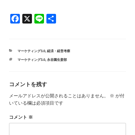
F
X
Li
共
a
n
有
c
e
e
カ
マーケティング3.0
,
経済・経営考察
b
テ
タ
マーケティング3.0
,
永谷園生姜部
ゴ
o
グ
リ
ー
o
k
コメントを残す
メールアドレスが公開されることはありません。
※
が付
いている欄は必須項目です
コメント
※