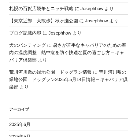
札幌の百貨店競争とニッチ戦略
に
Josephhow
より
【東京近郊 犬散歩】秋ヶ瀬公園
に
Josephhow
より
ブログ記載内容
に
Josephhow
より
犬のパンティング
に
暑さが苦手なキャバリアのための室
内の温度調整｜熱中症を防ぐ快適な夏の過ごし方 – キャ
バリア倶楽部
より
荒川河川敷の緑地公園 ドッグラン情報
に
荒川河川敷の
緑地公園 ドッグラン2025年5月14日情報 – キャバリア倶
楽部
より
アーカイブ
2025年6月
2025年5月