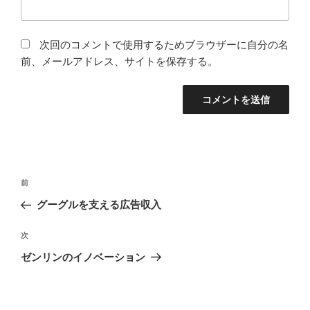
次回のコメントで使用するためブラウザーに自分の名
前、メールアドレス、サイトを保存する。
投
過
前
稿
去
グーグルを支える広告収入
ナ
の
ビ
投
次
次
稿
ゲ
の
ゼンリンのイノベーション
投
ー
稿
シ