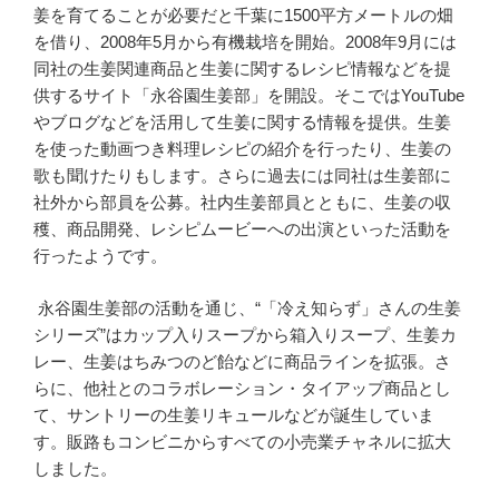
姜を育てることが必要だと千葉に1500平方メートルの畑
を借り、2008年5月から有機栽培を開始。2008年9月には
同社の生姜関連商品と生姜に関するレシピ情報などを提
供するサイト「永谷園生姜部」を開設。そこではYouTube
やブログなどを活用して生姜に関する情報を提供。生姜
を使った動画つき料理レシピの紹介を行ったり、生姜の
歌も聞けたりもします。さらに過去には同社は生姜部に
社外から部員を公募。社内生姜部員とともに、生姜の収
穫、商品開発、レシピムービーへの出演といった活動を
行ったようです。
永谷園生姜部の活動を通じ、“「冷え知らず」さんの生姜
シリーズ”はカップ入りスープから箱入りスープ、生姜カ
レー、生姜はちみつのど飴などに商品ラインを拡張。さ
らに、他社とのコラボレーション・タイアップ商品とし
て、サントリーの生姜リキュールなどが誕生していま
す。販路もコンビニからすべての小売業チャネルに拡大
しました。