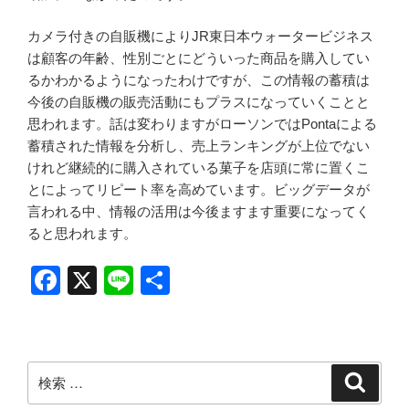
カメラ付きの自販機によりJR東日本ウォータービジネス
は顧客の年齢、性別ごとにどういった商品を購入してい
るかわかるようになったわけですが、この情報の蓄積は
今後の自販機の販売活動にもプラスになっていくことと
思われます。話は変わりますがローソンではPontaによる
蓄積された情報を分析し、売上ランキングが上位でない
けれど継続的に購入されている菓子を店頭に常に置くこ
とによってリピート率を高めています。ビッグデータが
言われる中、情報の活用は今後ますます重要になってく
ると思われます。
F
X
Li
共
a
n
有
c
e
e
検
検
b
索
索: