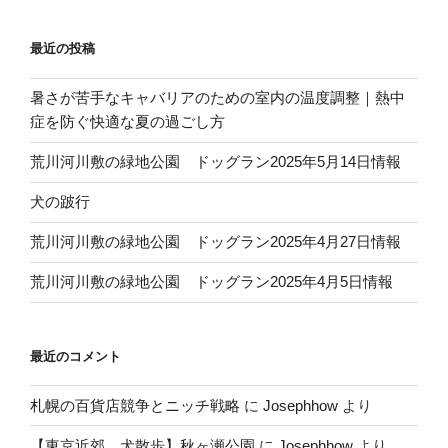
o
o
最近の投稿
k
暑さが苦手なキャバリアのための室内の温度調整｜熱中
症を防ぐ快適な夏の過ごし方
荒川河川敷の緑地公園 ドッグラン2025年5月14日情報
犬の跛行
荒川河川敷の緑地公園 ドッグラン2025年4月27日情報
荒川河川敷の緑地公園 ドッグラン2025年4月5日情報
最近のコメント
札幌の百貨店競争とニッチ戦略
に
Josephhow
より
【東京近郊 犬散歩】秋ヶ瀬公園
に
Josephhow
より