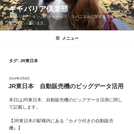
コ
キャバリア倶楽部
ン
キャバリア・キング・チャールズ・スパニエルに関する情報を記
テ
載していっています。
ン
ツ
メニュー
へ
ス
キ
ッ
タグ:
JR東日本
プ
投
2014年3月8日
稿
JR東日本 自動販売機のビッグデータ活用
日:
本日はJR東日本、自動販売機のビッグデータ活用に関し
て記載します。
【JR東日本の駅構内にある『カメラ付きの自動販売
機』】