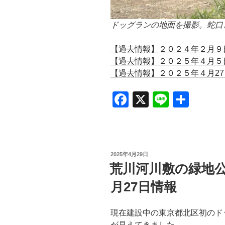
ドッグランの地面を撮影。蛇口
【過去情報】２０２４年２月９
【過去情報】２０２５年４月５
【過去情報】２０２５年４月2
F
X
Li
共
a
n
有
c
e
e
投
2025年4月29日
b
稿
荒川河川敷の緑地公
日:
o
月27日情報
o
k
現在建設中の東京都北区初のド
が見えてきました。