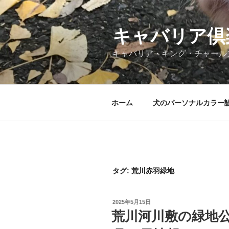
コ
ン
テ
キャバリア倶
ン
キャバリア・キング・チャール
ツ
へ
ス
キ
ホーム
犬のパーソナルカラー
ッ
プ
タグ:
荒川赤羽緑地
投
2025年5月15日
稿
荒川河川敷の緑地公
日: