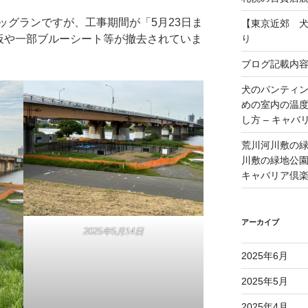
ッグランですが、工事期間が「5月23日ま
【東京近郊 
り
看板や一部ブルーシート等が撤去されていま
ブログ記載内
犬のパンティ
めの室内の温
し方 – キャバ
荒川河川敷の
川敷の緑地公園 
キャバリア倶
アーカイブ
2025年5月14日
2025年6月
2025年5月
2025年4月