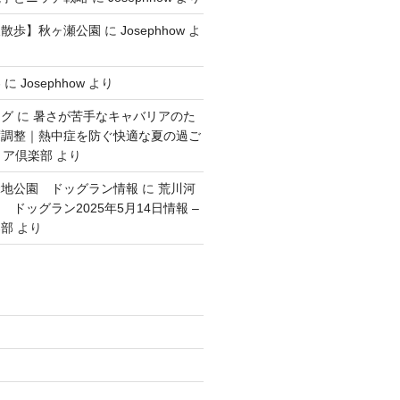
犬散歩】秋ヶ瀬公園
に
Josephhow
よ
容
に
Josephhow
より
ング
に
暑さが苦手なキャバリアのた
度調整｜熱中症を防ぐ快適な夏の過ご
リア倶楽部
より
緑地公園 ドッグラン情報
に
荒川河
ドッグラン2025年5月14日情報 –
楽部
より