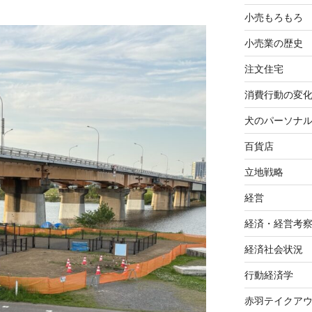
小売もろもろ
小売業の歴史
注文住宅
消費行動の変
犬のパーソナ
百貨店
立地戦略
経営
経済・経営考
経済社会状況
行動経済学
赤羽テイクア