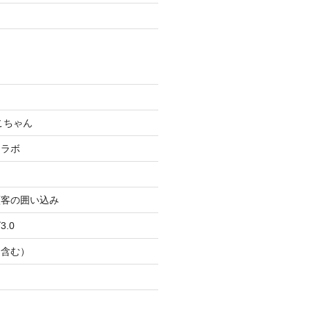
こちゃん
コラボ
顧客の囲い込み
.0
Ｂ含む）
ト