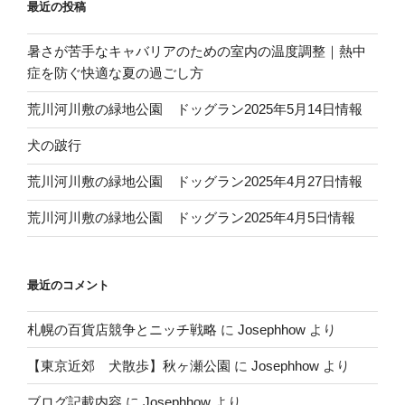
o
最近の投稿
k
暑さが苦手なキャバリアのための室内の温度調整｜熱中
症を防ぐ快適な夏の過ごし方
荒川河川敷の緑地公園 ドッグラン2025年5月14日情報
犬の跛行
荒川河川敷の緑地公園 ドッグラン2025年4月27日情報
荒川河川敷の緑地公園 ドッグラン2025年4月5日情報
最近のコメント
札幌の百貨店競争とニッチ戦略
に
Josephhow
より
【東京近郊 犬散歩】秋ヶ瀬公園
に
Josephhow
より
ブログ記載内容
に
Josephhow
より