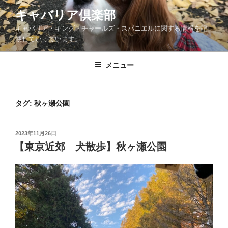
コ
キャバリア倶楽部
ン
キャバリア・キング・チャールズ・スパニエルに関する情報を記
テ
載していっています。
ン
ツ
メニュー
へ
ス
キ
ッ
タグ:
秋ヶ瀬公園
プ
投
2023年11月26日
稿
【東京近郊 犬散歩】秋ヶ瀬公園
日: