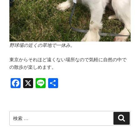
野球場の近くの草地で一休み。
東京からそれほど遠くない場所なので気軽に自然の中で
の散歩が楽しめます。
F
X
Li
共
a
n
有
c
e
e
検
検
b
索
索:
o