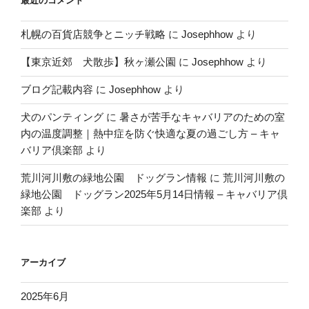
最近のコメント
札幌の百貨店競争とニッチ戦略
に
Josephhow
より
【東京近郊 犬散歩】秋ヶ瀬公園
に
Josephhow
より
ブログ記載内容
に
Josephhow
より
犬のパンティング
に
暑さが苦手なキャバリアのための室
内の温度調整｜熱中症を防ぐ快適な夏の過ごし方 – キャ
バリア倶楽部
より
荒川河川敷の緑地公園 ドッグラン情報
に
荒川河川敷の
緑地公園 ドッグラン2025年5月14日情報 – キャバリア倶
楽部
より
アーカイブ
2025年6月