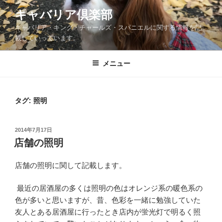
コ
キャバリア倶楽部
ン
キャバリア・キング・チャールズ・スパニエルに関する情報を記
テ
載していっています。
ン
ツ
メニュー
へ
ス
キ
ッ
タグ:
照明
プ
投
2014年7月17日
稿
店舗の照明
日:
店舗の照明に関して記載します。
最近の居酒屋の多くは照明の色はオレンジ系の暖色系の
色が多いと思いますが、昔、色彩を一緒に勉強していた
友人とある居酒屋に行ったとき店内が蛍光灯で明るく照