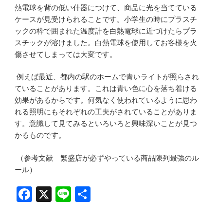
熱電球を背の低い什器につけて、商品に光を当てている
ケースが見受けられることです。小学生の時にプラスチ
ックの枠で囲まれた温度計を白熱電球に近づけたらプラ
スチックが溶けました。白熱電球を使用してお客様を火
傷させてしまっては大変です。
例えば最近、都内の駅のホームで青いライトが照らされ
ていることがあります。これは青い色に心を落ち着ける
効果があるからです。何気なく使われているように思わ
れる照明にもそれぞれの工夫がされていることがありま
す。意識して見てみるといろいろと興味深いことが見つ
かるものです。
（参考文献 繁盛店が必ずやっている商品陳列最強のル
ール）
F
X
Li
共
a
n
有