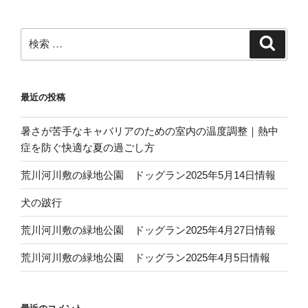
c
e
e
検
検
b
索
索:
o
o
最近の投稿
k
暑さが苦手なキャバリアのための室内の温度調整｜熱中
症を防ぐ快適な夏の過ごし方
荒川河川敷の緑地公園 ドッグラン2025年5月14日情報
犬の跛行
荒川河川敷の緑地公園 ドッグラン2025年4月27日情報
荒川河川敷の緑地公園 ドッグラン2025年4月5日情報