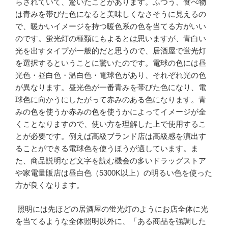
らされていて、驚いたことがあります。ふつう、食べ物
は青みを帯びた色になると美味しくなさそうに見えるの
で、暖かいイメージを持つ暖色系の色を当てる方がいい
のです。蛍光灯の種類にもよるとは思いますが、青白い
光を出すタイプが一般的だと思うので、居酒屋で蛍光灯
を選択するということに驚いたのです。電球の色には昼
光色・昼白色・温白色・電球色があり、それぞれ光の色
が異なります。昼光色が一番青みを帯びた色になり、電
球色に向かうにしたがって赤みのある色になります。青
みの色を使うか赤みの色を使うかによってイメージが全
くことなりますので、使い方を理解した上で使用するこ
とが必要です。例えば高級ブランド店は高級感を演出す
ることができる電球色を使うほうが適しています。ま
た、商品説明など文字を読む機会の多いドラッグストア
や家電量販店は昼白色（5300K以上）の明るい色を使った
方が良くなります。
照明には先ほどの居酒屋の蛍光灯のようにお店全体に光
を当てるような全体照明以外に、「ある商品を強調した