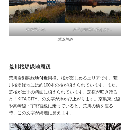
青水門方向。
夕日が綺麗に見えます。
隅田川側
荒川桜堤緑地周辺
荒川岩淵関緑地付近同様、桜が楽しめるエリアです。荒
川桜堤緑地には約100本の桜が植えられています。また、
芝桜が土手の斜面に植えられています。芝桜が咲き誇る
と「KITA CITY」の文字が浮かび上がります。京浜東北線
や高崎線・宇都宮線に乗っていると、荒川の橋を渡る
時、この文字が綺麗に見えます。