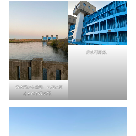
青水門裏側。
赤水門から撮影。正面に見
えるのが青水門。