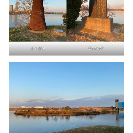
月を射る
草刈の碑