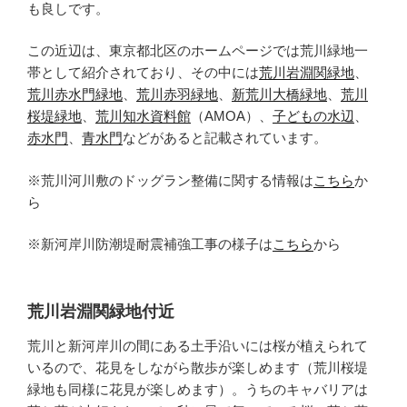
も良しです。
この近辺は、東京都北区のホームページでは荒川緑地一
帯として紹介されており、その中には
荒川岩淵関緑地
、
荒川赤水門緑地
、
荒川赤羽緑地
、
新荒川大橋緑地
、
荒川
桜堤緑地
、
荒川知水資料館
（AMOA）、
子どもの水辺
、
赤水門
、
青水門
などがあると記載されています。
※荒川河川敷のドッグラン整備に関する情報は
こちら
か
ら
※新河岸川防潮堤耐震補強工事の様子は
こちら
から
荒川岩淵関緑地付近
荒川と新河岸川の間にある土手沿いには桜が植えられて
いるので、花見をしながら散歩が楽しめます（荒川桜堤
緑地も同様に花見が楽しめます）。うちのキャバリアは