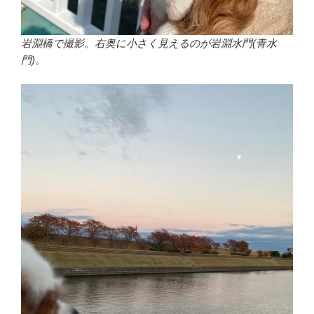
岩淵橋で撮影。右奥に小さく見えるのが岩淵水門(青水
門)。