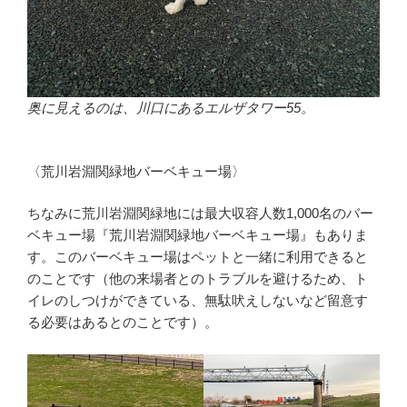
奥に見えるのは、川口にあるエルザタワー55。
〈荒川岩淵関緑地バーベキュー場〉
ちなみに荒川岩淵関緑地には最大収容人数1,000名のバー
ベキュー場『荒川岩淵関緑地バーベキュー場』もありま
す。このバーベキュー場はペットと一緒に利用できると
のことです（他の来場者とのトラブルを避けるため、ト
イレのしつけができている、無駄吠えしないなど留意す
る必要はあるとのことです）。