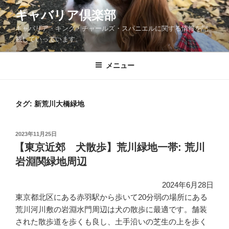
コ
キャバリア倶楽部
ン
キャバリア・キング・チャールズ・スパニエルに関する情報を記
テ
載していっています。
ン
ツ
メニュー
へ
ス
キ
ッ
タグ:
新荒川大橋緑地
プ
投
2023年11月25日
稿
【東京近郊 犬散歩】荒川緑地一帯: 荒川
日:
岩淵関緑地周辺
2024年6月28日
東京都北区にある赤羽駅から歩いて20分弱の場所にある
荒川河川敷の岩淵水門周辺は犬の散歩に最適です。舗装
された散歩道を歩くも良し、土手沿いの芝生の上を歩く