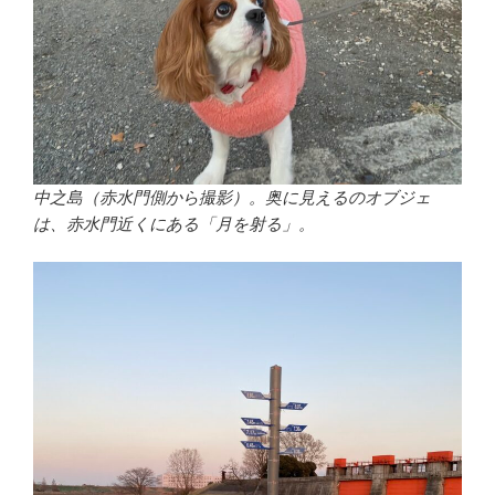
中之島（赤水門側から撮影）。奥に見えるのオブジェ
は、赤水門近くにある「月を射る」。