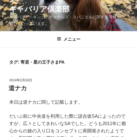
コ
キャバリア倶楽部
ン
キャバリア・キング・チャールズ・スパニエルに関する情報を記
テ
載していっています。
ン
ツ
メニュー
へ
ス
キ
ッ
タグ:
寄居・星の王子さまPA
プ
投
2014年2月26日
稿
道ナカ
日:
本日は道ナカに関して記載します。
だいぶ前に中央道を利用した際に談合坂SAによったので
すが、広々としてきれいなSAでした。どうも2011年に都
心からの旅の入り口をコンセプトに再開発されたようで