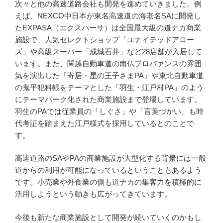
次々と他の高速道路会社も開発を進めていきました。例
えば、NEXCO中日本が東名高速道の海老名SAに開発し
たEXPASA（エクスパーサ）は全国最大級の道ナカ商業
施設で、人気セレクトショップ「ユナイテッドアロー
ズ」や高級スーパー「成城石井」など28店舗が入居して
います。また、関越自動車道の南仏プロバァンスの雰囲
気を演出した「寄居・星の王子さまPA」や東北自動車道
の鬼平犯科帳をテーマとした「羽生・江戸村PA」のよう
にテーマパーク化された商業施設まで登場しています。
羽生のPAでは従業員の「しぐさ」や「言葉づかい」も時
代考証を踏まえた江戸様式を採用しているとのことで
す。
高速道路のSAやPAの商業施設が大型化する背景には一般
道からの利用が可能になっているということもあるよう
です。小売業や外食業の側も道ナカの集客力を積極的に
活用しようという動きも広がってきています。
今後も新たな商業施設として開発が続いていくのかもし