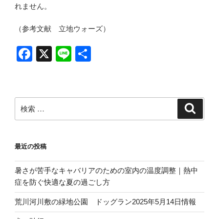
れません。
（参考文献 立地ウォーズ）
F
X
Li
共
a
n
有
c
e
e
検
検
b
索
索:
o
o
最近の投稿
k
暑さが苦手なキャバリアのための室内の温度調整｜熱中
症を防ぐ快適な夏の過ごし方
荒川河川敷の緑地公園 ドッグラン2025年5月14日情報