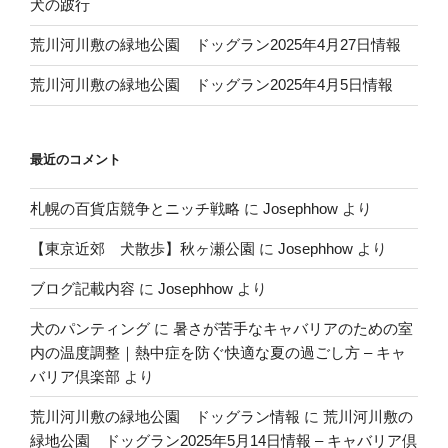
犬の跛行
荒川河川敷の緑地公園 ドッグラン2025年4月27日情報
荒川河川敷の緑地公園 ドッグラン2025年4月5日情報
最近のコメント
札幌の百貨店競争とニッチ戦略
に
Josephhow
より
【東京近郊 犬散歩】秋ヶ瀬公園
に
Josephhow
より
ブログ記載内容
に
Josephhow
より
犬のパンティング
に
暑さが苦手なキャバリアのための室
内の温度調整｜熱中症を防ぐ快適な夏の過ごし方 – キャ
バリア倶楽部
より
荒川河川敷の緑地公園 ドッグラン情報
に
荒川河川敷の
緑地公園 ドッグラン2025年5月14日情報 – キャバリア倶