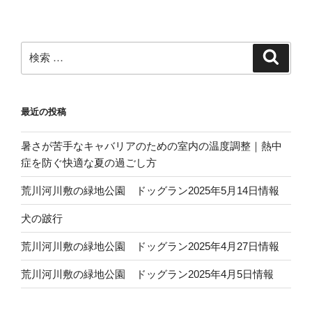
a
n
有
c
e
e
検
検
b
索
索:
o
o
最近の投稿
k
暑さが苦手なキャバリアのための室内の温度調整｜熱中
症を防ぐ快適な夏の過ごし方
荒川河川敷の緑地公園 ドッグラン2025年5月14日情報
犬の跛行
荒川河川敷の緑地公園 ドッグラン2025年4月27日情報
荒川河川敷の緑地公園 ドッグラン2025年4月5日情報