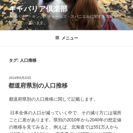
コ
キャバリア倶楽部
ン
キャバリア・キング・チャールズ・スパニエルに関する情報を記
テ
載していっています。
ン
ツ
メニュー
へ
ス
キ
ッ
タグ:
人口推移
プ
投
2014年8月22日
稿
都道府県別の人口推移
日:
都道府県別の人口推移に関して記載します。
日本全体の人口が減っていく中で、その減り方には場所
ごとに差があります。県別の2010年から2040年の想定値
の推移を見てみると、例えば、北海道では551万人から