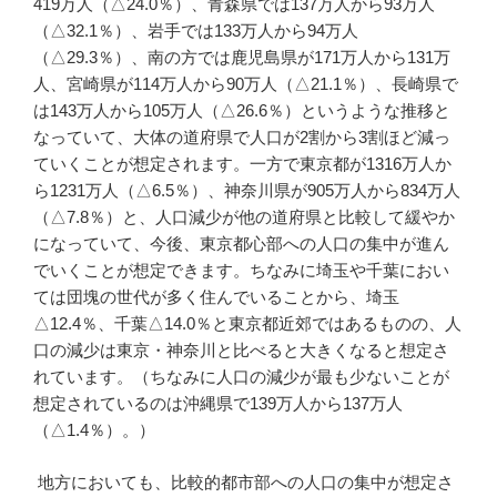
419万人（△24.0％）、青森県では137万人から93万人
（△32.1％）、岩手では133万人から94万人
（△29.3％）、南の方では鹿児島県が171万人から131万
人、宮崎県が114万人から90万人（△21.1％）、長崎県で
は143万人から105万人（△26.6％）というような推移と
なっていて、大体の道府県で人口が2割から3割ほど減っ
ていくことが想定されます。一方で東京都が1316万人か
ら1231万人（△6.5％）、神奈川県が905万人から834万人
（△7.8％）と、人口減少が他の道府県と比較して緩やか
になっていて、今後、東京都心部への人口の集中が進ん
でいくことが想定できます。ちなみに埼玉や千葉におい
ては団塊の世代が多く住んでいることから、埼玉
△12.4％、千葉△14.0％と東京都近郊ではあるものの、人
口の減少は東京・神奈川と比べると大きくなると想定さ
れています。（ちなみに人口の減少が最も少ないことが
想定されているのは沖縄県で139万人から137万人
（△1.4％）。）
地方においても、比較的都市部への人口の集中が想定さ