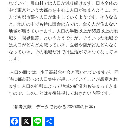
れていて、農山村では人口が減り続けます。日本全体の
中で東京という大都市を中心に人口が集まるように、地
方でも都市部へ人口が集中していくようです。そうなる
と、地方の中でも特に田舎の方では、全く人が住まない
地域が増えていきます。人口の半数以上が65歳以上の地
域を「限界集落」というようですが、そういった地域で
は人口がどんどん減っていき、医者や店がどんどんなく
なっていき、その地域だけでは生活ができなくなってき
ます。
人口の面では、少子高齢化社会と言われていますが、同
時に都市部への人口集中が起こっていくことが想定され
ます。人口の推移によって地域の経済力も決まってきま
すので、このことは今後注視しておきたい内容です。
（参考文献 データでわかる2030年の日本）
F
X
Li
共