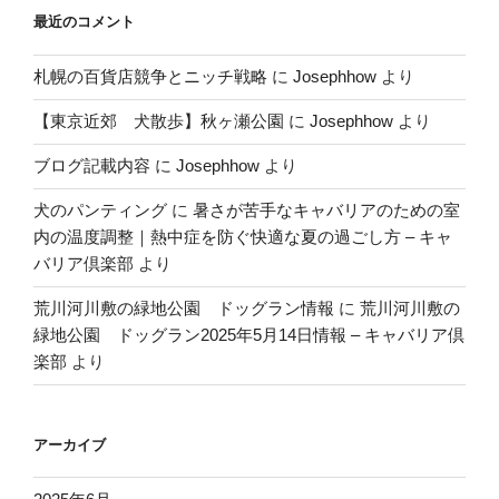
最近のコメント
札幌の百貨店競争とニッチ戦略
に
Josephhow
より
【東京近郊 犬散歩】秋ヶ瀬公園
に
Josephhow
より
ブログ記載内容
に
Josephhow
より
犬のパンティング
に
暑さが苦手なキャバリアのための室
内の温度調整｜熱中症を防ぐ快適な夏の過ごし方 – キャ
バリア倶楽部
より
荒川河川敷の緑地公園 ドッグラン情報
に
荒川河川敷の
緑地公園 ドッグラン2025年5月14日情報 – キャバリア倶
楽部
より
アーカイブ