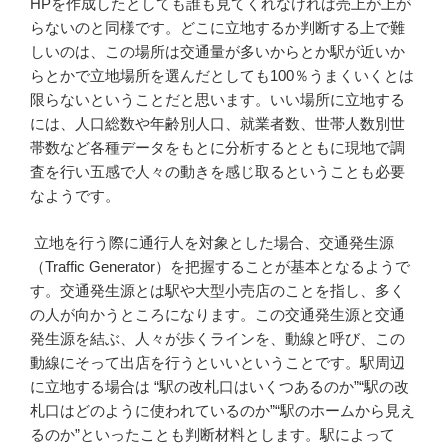
HPを作成したとしても誰も見てくれなければ売上が上が
らないのと同様です。どこに立地するか判断する上で難
しいのは、この場所は交通量が多いからとか駅が近いか
らとかで立地場所を選んだとしても100％うまくいくとは
限らないということだと思います。いい場所に立地する
には、人口総数や年齢別人口、就業者数、世帯人数別世
帯数など各種データをもとに分析するとともに現地で調
査を行い五感で人々の動きを感じ取るということも必要
なようです。
立地を行う際に通行人を対象とした場合、交通発生源
（Traffic Generator）を把握することが基本となるようで
す。交通発生源とは駅や大型小売店のことを指し、多く
の人が向かうところになります。この交通発生源と交通
発生源を結ぶ、人々が歩くラインを、動線と呼び、この
動線にそって出店を行うといいということです。駅周辺
に立地する場合は “駅の改札口はいくつあるのか”“駅の改
札口はどのように使われているのか”“駅のホームから見え
るのか”といったことも判断材料とします。駅によって