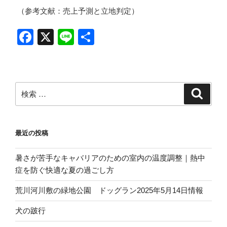
（参考文献：売上予測と立地判定）
F
X
Li
共
a
n
有
c
e
e
検
検
b
索
索:
o
o
最近の投稿
k
暑さが苦手なキャバリアのための室内の温度調整｜熱中
症を防ぐ快適な夏の過ごし方
荒川河川敷の緑地公園 ドッグラン2025年5月14日情報
犬の跛行