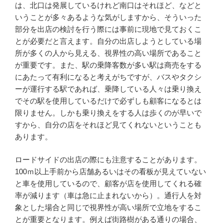
は、北口は発展しているけれど南口はそれほど、などと
いうことが多々あるような気がしますから、そういった
部分を出店の検討を行う際には事前に現地で見ておくこ
とが必要だと言えます。自分の出店しようとしている場
所が多くの人から見える、視界性の高い場所であること
が重要です。また、駅の乗降客数が多い駅は商売をする
にあたって有利になると考えがちですが、バスやタクシ
ーが運行する駅であれば、乗降している人々は乗り換え
でその駅を使用しているだけで必ずしも顧客になるとは
限りません。しかも乗り換えをする人は歩くのが早いで
すから、自分の店をそれほど見てくれないということも
あります。
ロードサイドの出店の際にも注意することがあります。
100ｍ以上手前から店舗あるいはその看板が見えていない
と車を使用しているので、顧客が店を使用してくれる確
率が減ります（車は急に止まれないから）。通行人を対
象とした場合と同じで視界性が高い場所で立地をするこ
とが重要となります。例えば街路樹がある通りの場合、