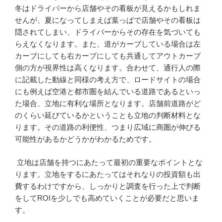
冬はドライバーから店舗やその看板が見えるかもしれま
せんが、夏になってしまえば葉っぱで店舗やその看板は
隠されてしまい、ドライバーからその存在を気づいても
らえなくなります。また、道がカーブしている場合は左
カーブにしても右カーブにしても共通してアウトカーブ
側の方が視界性は高くなります。合わせて、通行人の際
に記載した動線と同様の考え方で、ロードサイトの場合
にも例えば空港と都市圏を結んでいる道路であるといっ
た場合、立地に有利な場所となります。店舗前道路がど
のくらい延びているかということも立地の判断材料とな
ります。その道路の利便性、つまり広域に商圏が伸びる
可能性があるかどうかがわかるためです。
立地は店舗を持つにあたって最初の重要なポイントとな
ります。立地をするにあたってはそれなりの投資額も出
費するわけですから、しっかりと調査を行った上で判断
をしてROIを少しでも高めていくことが必要だと思いま
す。