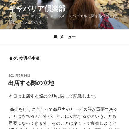
コ
キャバリア倶楽部
ン
キャバリア・キング・チャールズ・スパニエルに関する情報を記
テ
載していっています。
ン
ツ
メニュー
へ
ス
キ
ッ
タグ:
交通発生源
プ
投
2014年6月26日
稿
出店する際の立地
日:
本日は出店する際の立地に関して記載します。
商売を行うに当たって商品力やサービス等が重要である
ことはもちろんですが、どこに立地するかということも
重要になってきます。そのことはネットで商売しようと