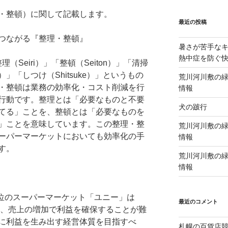
・整頓）に関して記載します。
最近の投稿
つながる『整理・整頓』
暑さが苦手な
熱中症を防ぐ
Seiri）」「整頓（Seiton）」「清掃
su）」「しつけ（Shitsuke）」というもの
荒川河川敷の緑
・整頓は業務の効率化・コスト削減を行
情報
行動です。整理とは「必要なものと不要
犬の跛行
てる」ことを、整頓とは「必要なものを
」ことを意味しています。この整理・整
荒川河川敷の緑
ーパーマーケットにおいても効率化の手
情報
す。
荒川河川敷の緑
情報
位のスーパーマーケット「ユニー」は
最近のコメント
り、売上の増加で利益を確保することが難
に利益を生み出す経営体質を目指すべ
札幌の百貨店