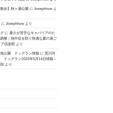
犬散歩】秋ヶ瀬公園
に
Josephhow
よ
容
に
Josephhow
より
ング
に
暑さが苦手なキャバリアのた
度調整｜熱中症を防ぐ快適な夏の過ご
リア倶楽部
より
緑地公園 ドッグラン情報
に
荒川河
ドッグラン2025年5月14日情報 –
楽部
より