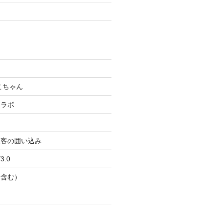
こちゃん
コラボ
顧客の囲い込み
.0
Ｂ含む）
ト