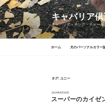
コ
ン
テ
キャバリア倶
ン
キャバリア・キング・チャール
ツ
へ
ス
キ
ホーム
犬のパーソナルカラー
ッ
プ
タグ:
ユニー
投
2014年8月30日
稿
スーパーのカイゼ
日: