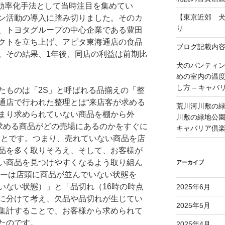
営効率化手法として当時注目を集めてい
【東京近郊 
ン活動の導入に踏み切りました。そのカ
り
、トヨタグループの中心企業である豊田
クトを立ち上げ、アピタ東海通店の食品
ブログ記載内
。その結果、1年後、同店の利益は前期比
犬のパンティ
めの室内の温
し方 – キャバ
たものは「2S」と呼ばれる品揃えの「整
通店で行われた整理とは“来店客が求める
荒川河川敷の
まり求められていない商品を棚から外
川敷の緑地公園 
が求める商品がどの売場にあるのかをすぐに
キャバリア倶
ことです。つまり、売れていない商品を店
品を多く取りそろえ、そして、お客様が
い商品を見つけやすくなるよう取り組ん
アーカイブ
ニーは店頭に商品が並んでいない状態を
いない状態）」と「品切れ（16時の時点
2025年6月
に分けて考え、欠品や品切れが生じてい
2025年5月
集計することで、お客様から求められて
たのです。
2025年4月