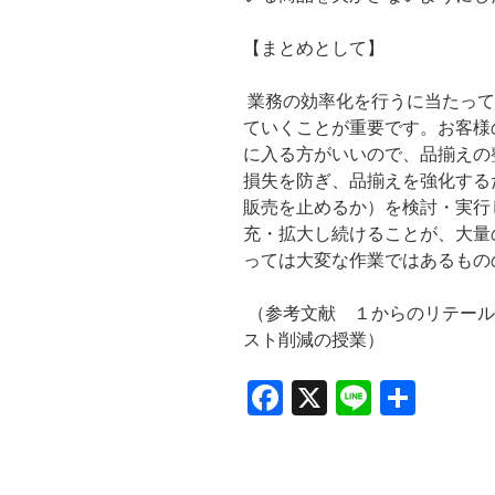
【まとめとして】
業務の効率化を行うに当たって
ていくことが重要です。お客様
に入る方がいいので、品揃えの
損失を防ぎ、品揃えを強化する
販売を止めるか）を検討・実行
充・拡大し続けることが、大量
っては大変な作業ではあるもの
（参考文献 １からのリテール
スト削減の授業）
F
X
Li
共
a
n
有
c
e