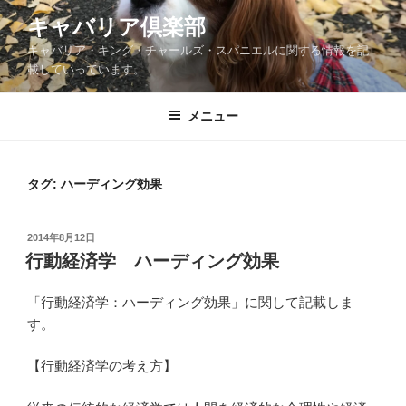
コ
キャバリア倶楽部
ン
キャバリア・キング・チャールズ・スパニエルに関する情報を記
テ
載していっています。
ン
ツ
メニュー
へ
ス
キ
ッ
タグ:
ハーディング効果
プ
投
2014年8月12日
稿
行動経済学 ハーディング効果
日:
「行動経済学：ハーディング効果」に関して記載しま
す。
【行動経済学の考え方】