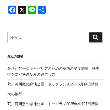
F
X
Li
共
a
n
有
c
e
e
検
検
b
索
索:
o
o
最近の投稿
k
暑さが苦手なキャバリアのための室内の温度調整｜熱中
症を防ぐ快適な夏の過ごし方
荒川河川敷の緑地公園 ドッグラン2025年5月14日情報
犬の跛行
荒川河川敷の緑地公園 ドッグラン2025年4月27日情報