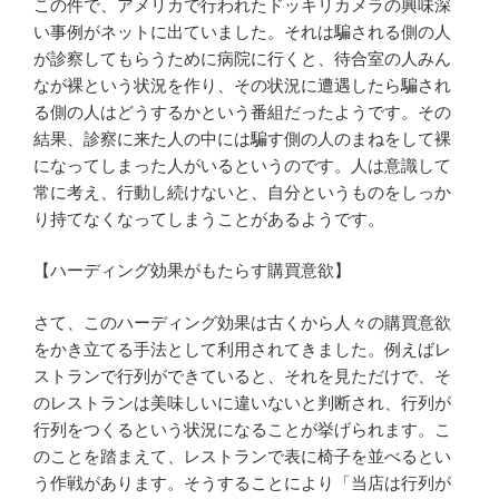
この件で、アメリカで行われたドッキリカメラの興味深
い事例がネットに出ていました。それは騙される側の人
が診察してもらうために病院に行くと、待合室の人みん
なが裸という状況を作り、その状況に遭遇したら騙され
る側の人はどうするかという番組だったようです。その
結果、診察に来た人の中には騙す側の人のまねをして裸
になってしまった人がいるというのです。人は意識して
常に考え、行動し続けないと、自分というものをしっか
り持てなくなってしまうことがあるようです。
【ハーディング効果がもたらす購買意欲】
さて、このハーディング効果は古くから人々の購買意欲
をかき立てる手法として利用されてきました。例えばレ
ストランで行列ができていると、それを見ただけで、そ
のレストランは美味しいに違いないと判断され、行列が
行列をつくるという状況になることが挙げられます。こ
のことを踏まえて、レストランで表に椅子を並べるとい
う作戦があります。そうすることにより「当店は行列が