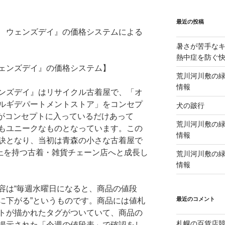
最近の投稿
 ウェンズデイ』の価格システムによる
暑さが苦手な
熱中症を防ぐ
ェンズデイ』の価格システム】
荒川河川敷の緑
情報
ンズデイ』はリサイクル古着屋で、「オ
ルギデパートメントストア」をコンセプ
犬の跛行
”がコンセプトに入っているだけあって
荒川河川敷の緑
もユニークなものとなっています。この
情報
訣となり、当初は青森の小さな古着屋で
以上を持つ古着・雑貨チェーン店へと成長し
荒川河川敷の緑
情報
容は“毎週水曜日になると、商品の値段
最近のコメント
に下がる”というものです。商品には値札
トが描かれたタグがついていて、商品の
札幌の百貨店
掲示された「今週の値段表」で確認をし