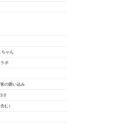
こちゃん
コラボ
顧客の囲い込み
.0
Ｂ含む）
ト