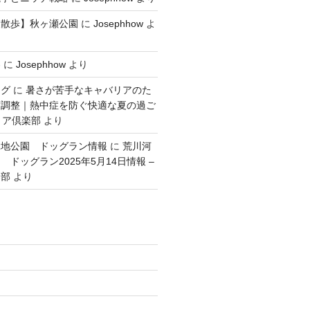
犬散歩】秋ヶ瀬公園
に
Josephhow
よ
容
に
Josephhow
より
ング
に
暑さが苦手なキャバリアのた
度調整｜熱中症を防ぐ快適な夏の過ご
リア倶楽部
より
緑地公園 ドッグラン情報
に
荒川河
ドッグラン2025年5月14日情報 –
楽部
より