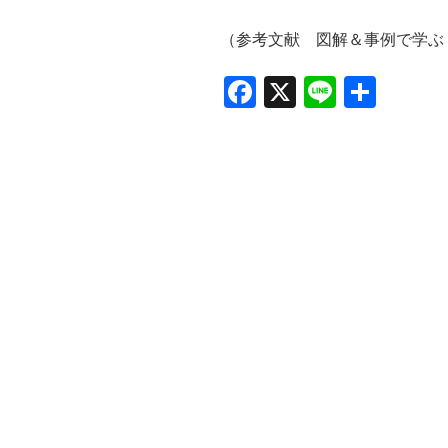
（参考文献 図解＆事例で学ぶ
F
X
Li
共
a
n
有
c
e
e
b
o
o
k