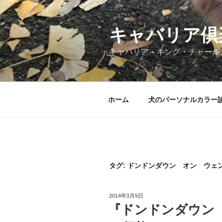
コ
ン
テ
キャバリア倶
ン
キャバリア・キング・チャール
ツ
へ
ス
キ
ホーム
犬のパーソナルカラー
ッ
プ
タグ:
ドンドンダウン オン ウェ
投
2014年3月9日
稿
『ドンドンダウン
日: