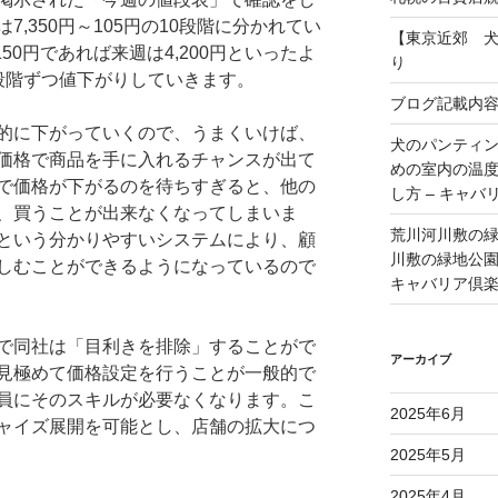
,350円～105円の10段階に分かれてい
【東京近郊 
50円であれば来週は4,200円といったよ
り
段階ずつ値下がりしていきます。
ブログ記載内
的に下がっていくので、うまくいけば、
犬のパンティ
価格で商品を手に入れるチャンスが出て
めの室内の温
で価格が下がるのを待ちすぎると、他の
し方 – キャバ
、買うことが出来なくなってしまいま
荒川河川敷の
という分かりやすいシステムにより、顧
川敷の緑地公園 
しむことができるようになっているので
キャバリア倶
で同社は「目利きを排除」することがで
アーカイブ
見極めて価格設定を行うことが一般的で
員にそのスキルが必要なくなります。こ
2025年6月
ャイズ展開を可能とし、店舗の拡大につ
2025年5月
2025年4月