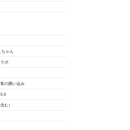
こちゃん
コラボ
顧客の囲い込み
.0
Ｂ含む）
ト