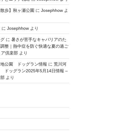
犬散歩】秋ヶ瀬公園
に
Josephhow
よ
容
に
Josephhow
より
ング
に
暑さが苦手なキャバリアのた
度調整｜熱中症を防ぐ快適な夏の過ご
リア倶楽部
より
緑地公園 ドッグラン情報
に
荒川河
ドッグラン2025年5月14日情報 –
楽部
より