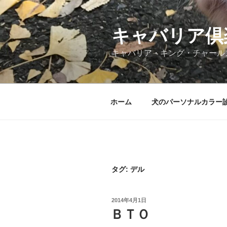
コ
ン
テ
キャバリア倶
ン
キャバリア・キング・チャール
ツ
へ
ス
キ
ホーム
犬のパーソナルカラー
ッ
プ
タグ:
デル
投
2014年4月1日
稿
ＢＴＯ
日: