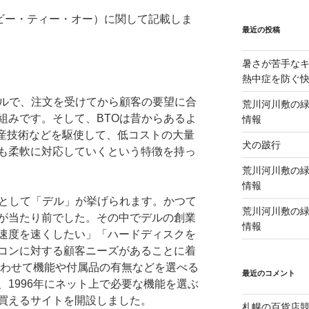
rder ビー・ティー・オー）に関して記載しま
最近の投稿
暑さが苦手な
熱中症を防ぐ
デルで、注文を受けてから顧客の要望に合
荒川河川敷の緑
組みです。そして、BTOは昔からあるよ
情報
生産技術などを駆使して、低コストの大量
犬の跛行
も柔軟に対応していくという特徴を持っ
荒川河川敷の緑
情報
例として「デル」が挙げられます。かつて
荒川河川敷の緑
が当たり前でした。その中でデルの創業
情報
速度を速くしたい」「ハードディスクを
コンに対する顧客ニーズがあることに着
合わせて機能や付属品の有無などを選べる
最近のコメント
1996年にネット上で必要な機能を選ぶ
買えるサイトを開設しました。
札幌の百貨店