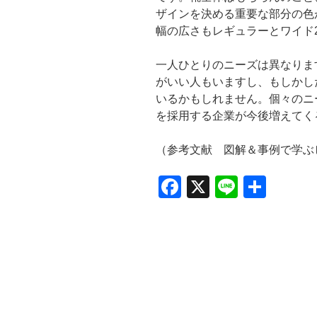
ザインを決める重要な部分の色
幅の広さもレギュラーとワイド
一人ひとりのニーズは異なりま
がいい人もいますし、もしかし
いるかもしれません。個々のニ
を採用する企業が今後増えてく
（参考文献 図解＆事例で学ぶ
F
X
Li
共
a
n
有
c
e
e
b
o