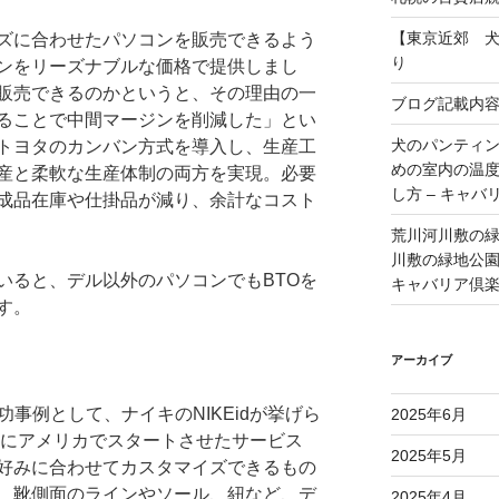
【東京近郊 
ズに合わせたパソコンを販売できるよう
り
ンをリーズナブルな価格で提供しまし
販売できるのかというと、その理由の一
ブログ記載内
ることで中間マージンを削減した」とい
犬のパンティ
トヨタのカンバン方式を導入し、生産工
めの室内の温
産と柔軟な生産体制の両方を実現。必要
し方 – キャバ
成品在庫や仕掛品が減り、余計なコスト
荒川河川敷の
川敷の緑地公園 
いると、デル以外のパソコンでもBTOを
キャバリア倶
す。
アーカイブ
功事例として、ナイキのNIKEidが挙げら
2025年6月
年にアメリカでスタートさせたサービス
2025年5月
好みに合わせてカスタマイズできるもの
、靴側面のラインやソール、紐など、デ
2025年4月